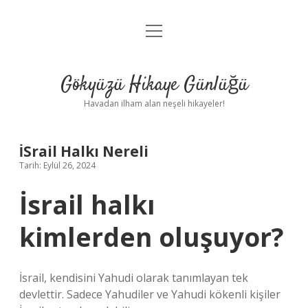
menüyü
Anasayfa
aç
Gizlilik Politikası
Gökyüzü Hikaye Günlüğü
Yasal Uyarı
Havadan ilham alan neşeli hikayeler!
Hakkımızda
İSrail Halkı Nereli
Tarih: Eylül 26, 2024
İsrail halkı
kimlerden oluşuyor?
İsrail, kendisini Yahudi olarak tanımlayan tek
devlettir. Sadece Yahudiler ve Yahudi kökenli kişiler