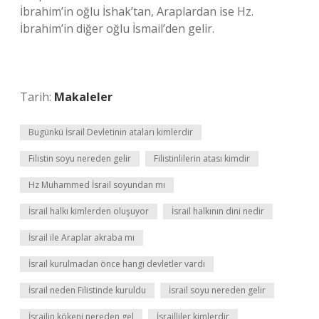
İbrahim’in oğlu İshak’tan, Araplardan ise Hz.
İbrahim’in diğer oğlu İsmail’den gelir.
Tarih:
Makaleler
Bugünkü İsrail Devletinin ataları kimlerdir
Filistin soyu nereden gelir
Filistinlilerin atası kimdir
Hz Muhammed İsrail soyundan mı
İsrail halkı kimlerden oluşuyor
İsrail halkının dini nedir
İsrail ile Araplar akraba mı
İsrail kurulmadan önce hangi devletler vardı
İsrail neden Filistinde kuruldu
İsrail soyu nereden gelir
İsrailin kökeni nereden gel
İsrailliler kimlerdir