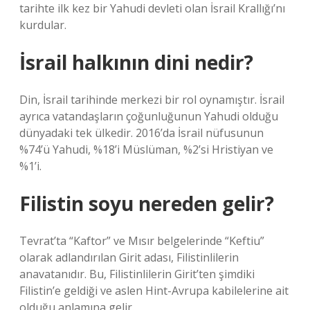
tarihte ilk kez bir Yahudi devleti olan İsrail Krallığı’nı
kurdular.
İsrail halkının dini nedir?
Din, İsrail tarihinde merkezi bir rol oynamıştır. İsrail
ayrıca vatandaşların çoğunluğunun Yahudi olduğu
dünyadaki tek ülkedir. 2016’da İsrail nüfusunun
%74’ü Yahudi, %18’i Müslüman, %2’si Hristiyan ve
%1’i.
Filistin soyu nereden gelir?
Tevrat’ta “Kaftor” ve Mısır belgelerinde “Keftiu”
olarak adlandırılan Girit adası, Filistinlilerin
anavatanıdır. Bu, Filistinlilerin Girit’ten şimdiki
Filistin’e geldiği ve aslen Hint-Avrupa kabilelerine ait
olduğu anlamına gelir.