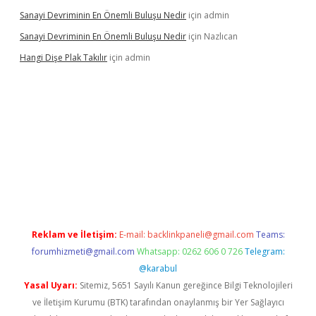
Sanayi Devriminin En Önemli Buluşu Nedir
için
admin
Sanayi Devriminin En Önemli Buluşu Nedir
için
Nazlıcan
Hangi Dişe Plak Takılır
için
admin
no giriş
https://www.betexper.xyz/
Reklam ve İletişim:
E-mail:
backlinkpaneli@gmail.com
Teams:
forumhizmeti@gmail.com
Whatsapp: 0262 606 0 726
Telegram:
@karabul
Yasal Uyarı:
Sitemiz, 5651 Sayılı Kanun gereğince Bilgi Teknolojileri
ve İletişim Kurumu (BTK) tarafından onaylanmış bir Yer Sağlayıcı