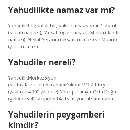
Yahudilikte namaz var mı?
Yahudilikte günlük beş vakit namaz vardır: Şaharit
(sabah namazı), Musaf (öğle namazı), Minha (ikindi
namazı), Neilat Şerarim (akşam namazı) ve Maarib
(yatsı namazı).
Yahudiler nereli?
YahudilikMerkezSiyon
(Kudüs)KurucusuAvrahamKökeni MÖ 2. bin yıl
(yaklaşık 4.000 yıl önce) Mezopotamya, Orta Doğu
(geleneksel)Takipçiler14–15 milyon14 satır daha
Yahudilerin peygamberi
kimdir?