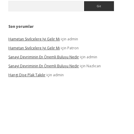
Arama
Son yorumlar
Hametan Sivilcelere Iyi Gelir Mi
için
admin
Hametan Sivilcelere Iyi Gelir Mi
için
Patron
Sanayi Devriminin En Önemli Buluşu Nedir
için
admin
Sanayi Devriminin En Önemli Buluşu Nedir
için
Nazlıcan
Hangi Dişe Plak Takılır
için
admin
iriş
https://www.betexper.xyz/