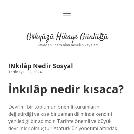
menüyü
Anasayfa
aç
Gizlilik Politikası
Gökyüzü Hikaye Günlüğü
Yasal Uyarı
Havadan ilham alan neşeli hikayeler!
Hakkımızda
İNkılâp Nedir Sosyal
Tarih: Eylül 22, 2024
İnkılâp nedir kısaca?
Devrim, bir toplumun önemli kurumlarını
değiştirdiği ve kısa bir zaman diliminde kendini
yenilediği bir adımdır. Tarihte önemli ve büyük
devrimler olmuştur. Atatürk’ün yönetimi altındaki