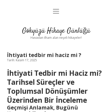
menüyü
Anasayfa
aç
Gizlilik Politikası
Gökyüzü Hikaye Günlüğü
Yasal Uyarı
Havadan ilham alan neşeli hikayeler!
Hakkımızda
İhtiyati tedbir mi haciz mi ?
Tarih: Kasım 17, 2025
İhtiyati Tedbir mi Haciz mi?
Tarihsel Süreçler ve
Toplumsal Dönüşümler
Üzerinden Bir İnceleme
Geçmişi Anlamak, Bugünü