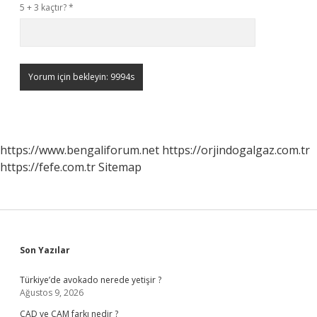
5 + 3 kaçtır?
*
https://www.bengaliforum.net
https://orjindogalgaz.com.tr
https://fefe.com.tr
Sitemap
Sidebar
Son Yazılar
Türkiye’de avokado nerede yetişir ?
Ağustos 9, 2026
CAD ve CAM farkı nedir ?