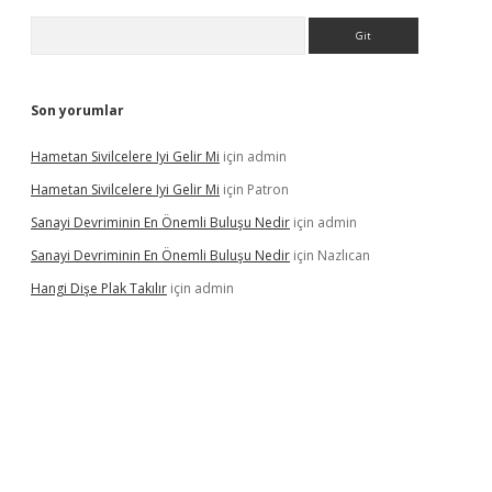
Arama
Son yorumlar
Hametan Sivilcelere Iyi Gelir Mi
için
admin
Hametan Sivilcelere Iyi Gelir Mi
için
Patron
Sanayi Devriminin En Önemli Buluşu Nedir
için
admin
Sanayi Devriminin En Önemli Buluşu Nedir
için
Nazlıcan
Hangi Dişe Plak Takılır
için
admin
asino giriş
https://www.betexper.xyz/