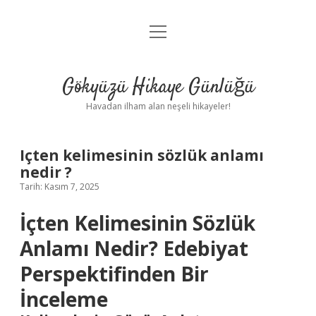
menüyü
Anasayfa
aç
Gizlilik Politikası
Gökyüzü Hikaye Günlüğü
Yasal Uyarı
Havadan ilham alan neşeli hikayeler!
Hakkımızda
Içten kelimesinin sözlük anlamı
nedir ?
Tarih: Kasım 7, 2025
İçten Kelimesinin Sözlük
Anlamı Nedir? Edebiyat
Perspektifinden Bir
İnceleme