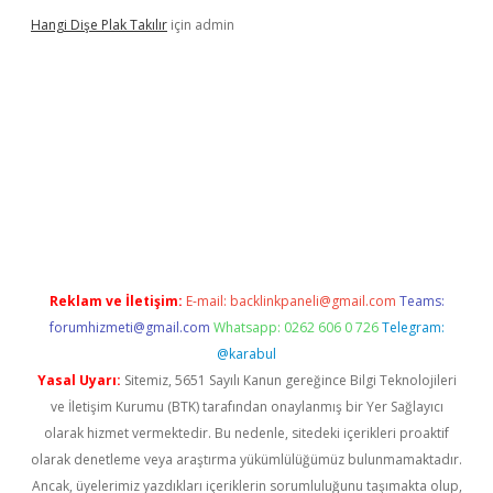
Hangi Dişe Plak Takılır
için
admin
casino giriş
https://www.betexper.xyz/
Reklam ve İletişim:
E-mail:
backlinkpaneli@gmail.com
Teams:
forumhizmeti@gmail.com
Whatsapp: 0262 606 0 726
Telegram:
@karabul
Yasal Uyarı:
Sitemiz, 5651 Sayılı Kanun gereğince Bilgi Teknolojileri
ve İletişim Kurumu (BTK) tarafından onaylanmış bir Yer Sağlayıcı
olarak hizmet vermektedir. Bu nedenle, sitedeki içerikleri proaktif
olarak denetleme veya araştırma yükümlülüğümüz bulunmamaktadır.
Ancak, üyelerimiz yazdıkları içeriklerin sorumluluğunu taşımakta olup,