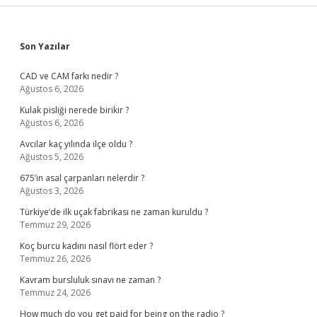
Sidebar
Son Yazılar
CAD ve CAM farkı nedir ?
Ağustos 6, 2026
Kulak pisliği nerede birikir ?
Ağustos 6, 2026
Avcılar kaç yılında ilçe oldu ?
Ağustos 5, 2026
675’in asal çarpanları nelerdir ?
Ağustos 3, 2026
Türkiye’de ilk uçak fabrikası ne zaman kuruldu ?
Temmuz 29, 2026
Koç burcu kadını nasıl flört eder ?
Temmuz 26, 2026
Kavram bursluluk sınavı ne zaman ?
Temmuz 24, 2026
How much do you get paid for being on the radio ?