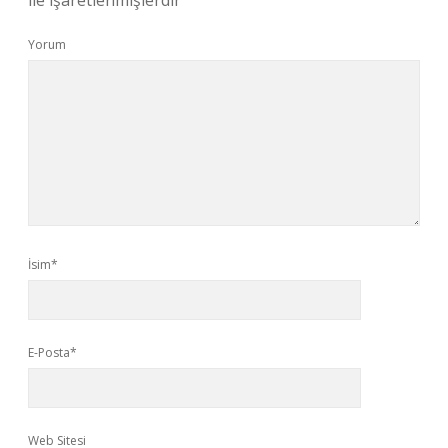
ile işaretlenmişlerdir
Yorum
İsim*
E-Posta*
Web Sitesi