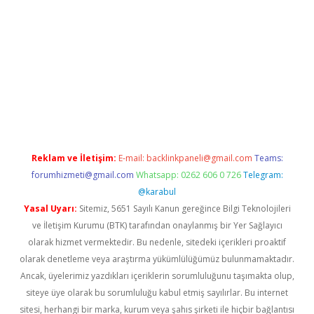
iş
vdcasino giriş
https://www.betexper.xyz/
Reklam ve İletişim:
E-mail:
backlinkpaneli@gmail.com
Teams:
forumhizmeti@gmail.com
Whatsapp: 0262 606 0 726
Telegram:
@karabul
Yasal Uyarı:
Sitemiz, 5651 Sayılı Kanun gereğince Bilgi Teknolojileri
ve İletişim Kurumu (BTK) tarafından onaylanmış bir Yer Sağlayıcı
olarak hizmet vermektedir. Bu nedenle, sitedeki içerikleri proaktif
olarak denetleme veya araştırma yükümlülüğümüz bulunmamaktadır.
Ancak, üyelerimiz yazdıkları içeriklerin sorumluluğunu taşımakta olup,
siteye üye olarak bu sorumluluğu kabul etmiş sayılırlar. Bu internet
sitesi, herhangi bir marka, kurum veya şahıs şirketi ile hiçbir bağlantısı