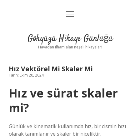
menüyü
Anasayfa
aç
Gizlilik Politikası
Gökyüzü Hikaye Günlüğü
Yasal Uyarı
Havadan ilham alan neşeli hikayeler!
Hakkımızda
Hız Vektörel Mi Skaler Mi
Tarih: Ekim 20, 2024
Hız ve sürat skaler
mi?
Günlük ve kinematik kullanımda hız, bir cismin hızı
olarak tanımlanır ve skaler bir niceliktir.