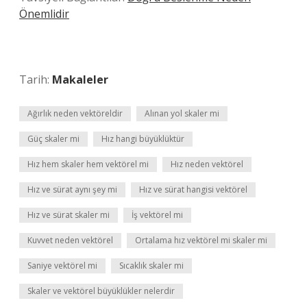
Önemlidir
Tarih:
Makaleler
Ağırlık neden vektöreldir
Alınan yol skaler mi
Güç skaler mi
Hız hangi büyüklüktür
Hız hem skaler hem vektörel mi
Hız neden vektörel
Hız ve sürat aynı şey mi
Hız ve sürat hangisi vektörel
Hız ve sürat skaler mi
İş vektörel mi
Kuvvet neden vektörel
Ortalama hız vektörel mi skaler mi
Saniye vektörel mi
Sıcaklık skaler mi
Skaler ve vektörel büyüklükler nelerdir