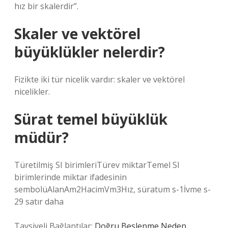
hız bir skalerdir”.
Skaler ve vektörel
büyüklükler nelerdir?
Fizikte iki tür nicelik vardır: skaler ve vektörel
nicelikler.
Sürat temel büyüklük
müdür?
Türetilmiş SI birimleriTürev miktarTemel SI
birimlerinde miktar ifadesinin
sembolüAlanAm2HacimVm3Hız, süratυm s-1İvme s-
29 satır daha
Tavsiyeli Bağlantılar:
Doğru Beslenme Neden