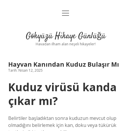
menüyü
Anasayfa
aç
Gizlilik Politikası
Gökyüzü Hikaye Günlüğü
Yasal Uyarı
Havadan ilham alan neşeli hikayeler!
Hakkımızda
Hayvan Kanından Kuduz Bulaşır Mı
Tarih: Nisan 12, 2025
Kuduz virüsü kanda
çıkar mı?
Belirtiler başladıktan sonra kuduzun mevcut olup
olmadığını belirlemek için kan, doku veya tükürük