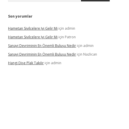
Son yorumlar
Hametan Sivilcelere Iyi Gelir Mi
için
admin
Hametan Sivilcelere Iyi Gelir Mi
için
Patron
Sanayi Devriminin En Önemli Buluşu Nedir
için
admin
Sanayi Devriminin En Önemli Buluşu Nedir
için
Nazlıcan
Hangi Dişe Plak Takılır
için
admin
casino giriş
https://www.betexper.xyz/