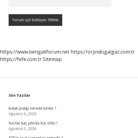
https://www.bengaliforum.net
https://orjindogalgaz.com.tr
https://fefe.com.tr
Sitemap
Sidebar
Son Yazılar
Kulak pisliği nerede birikir ?
Ağustos 6, 2026
Avcılar kaç yılında ilçe oldu ?
Ağustos 5, 2026
675’in asal çarpanları nelerdir ?