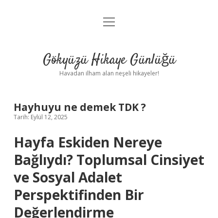
menüyü
Anasayfa
aç
Gizlilik Politikası
Gökyüzü Hikaye Günlüğü
Yasal Uyarı
Havadan ilham alan neşeli hikayeler!
Hakkımızda
Hayhuyu ne demek TDK ?
Tarih: Eylül 12, 2025
Hayfa Eskiden Nereye
Bağlıydı? Toplumsal Cinsiyet
ve Sosyal Adalet
Perspektifinden Bir
Değerlendirme