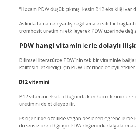
“Hocam PDW düşük çıkmış, kesin B12 eksikliği var d
Aslında tamamen yanlış değil ama eksik bir bağlantı
trombosit üretimini etkileyerek PDW üzerinde değişik
PDW hangi vitaminlerle dolaylı ilişk
Bilimsel literatürde PDW’nin tek bir vitaminle bağla
kalitesini etkilediği için PDW üzerinde dolaylı etkiler
B12 vitamini
B12 vitamini eksik olduğunda kan hücrelerinin üreti
üretimini de etkileyebilir.
Eskişehir’de özellikle vegan beslenen öğrencilerde
düzensiz üretildiği için PDW değerinde dalgalanmala