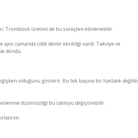
iri. Trombosit üretimi de bu süreçten etkilenebilir.
 aynı zamanda ciddi demir eksikliği vardı. Takviye ve
ale döndü.
ğişken olduğunu gösterir. Bu tek başına bir hastalık değildi
eslenme düzensizliği bu tabloyu değiştirebilir.
rlatırım: