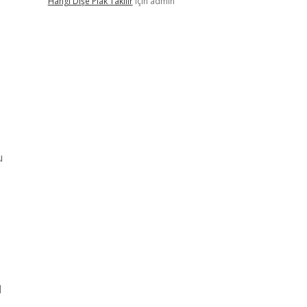
Hangi Dişe Plak Takılır
için
admin
u
l