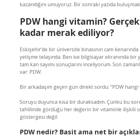
kazandığını umuyoruz. Bir sonraki yazıda buluşmak
PDW hangi vitamin? Gerçekt
kadar merak ediliyor?
Eskişehir’de bir üniversite binasının cam kenarında
yetişme telaşında. Ben ise bilgisayar ekranında bi
tam kan sayımı sonuçlarını inceliyorum. Son zamanl
var: PDW.
Bir arkadaşım geçen gün direkt sordu: “PDW hangi 
Soruyu duyunca kısa bir duraksadım. Çünkü bu soru a
tahlilinde gördüğü her değerin bir vitaminle ilişk
göstergesi değil.
PDW nedir? Basit ama net bir açıkl