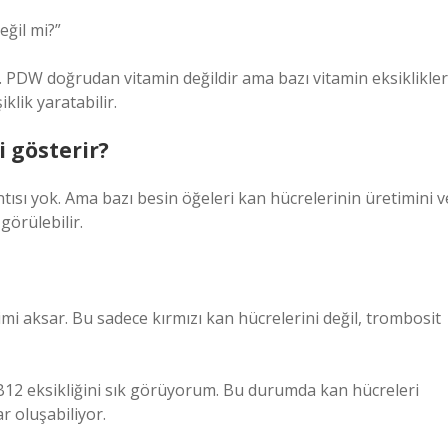
eğil mi?”
. PDW doğrudan vitamin değildir ama bazı vitamin eksiklikler
lik yaratabilir.
i gösterir?
ntısı yok. Ama bazı besin öğeleri kan hücrelerinin üretimini v
 görülebilir.
mi aksar. Bu sadece kırmızı kan hücrelerini değil, trombosit
 B12 eksikliğini sık görüyorum. Bu durumda kan hücreleri
r oluşabiliyor.