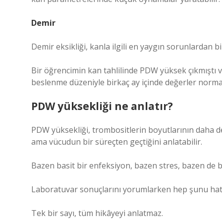
Demir
Demir eksikliği, kanla ilgili en yaygın sorunlardan b
Bir öğrencimin kan tahlilinde PDW yüksek çıkmıştı ve
beslenme düzeniyle birkaç ay içinde değerler norm
PDW yüksekliği ne anlatır?
PDW yüksekliği, trombositlerin boyutlarının daha de
ama vücudun bir süreçten geçtiğini anlatabilir.
Bazen basit bir enfeksiyon, bazen stres, bazen de b
Laboratuvar sonuçlarını yorumlarken hep şunu hatı
Tek bir sayı, tüm hikâyeyi anlatmaz.