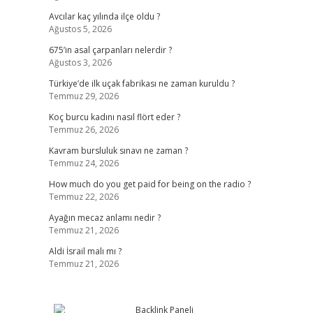
Avcılar kaç yılında ilçe oldu ?
Ağustos 5, 2026
675’in asal çarpanları nelerdir ?
Ağustos 3, 2026
Türkiye’de ilk uçak fabrikası ne zaman kuruldu ?
Temmuz 29, 2026
Koç burcu kadını nasıl flört eder ?
Temmuz 26, 2026
Kavram bursluluk sınavı ne zaman ?
Temmuz 24, 2026
How much do you get paid for being on the radio ?
Temmuz 22, 2026
Ayağın mecaz anlamı nedir ?
Temmuz 21, 2026
Aldi İsrail malı mı ?
Temmuz 21, 2026