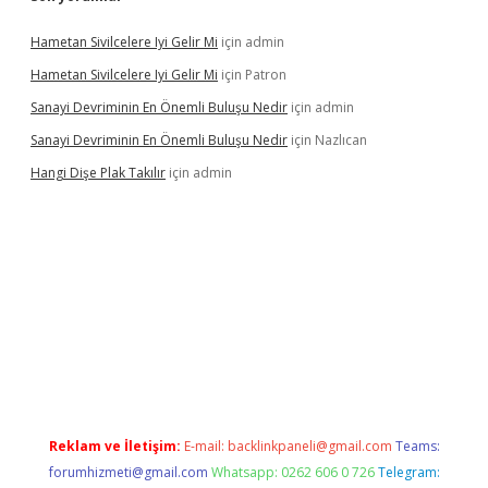
Hametan Sivilcelere Iyi Gelir Mi
için
admin
Hametan Sivilcelere Iyi Gelir Mi
için
Patron
Sanayi Devriminin En Önemli Buluşu Nedir
için
admin
Sanayi Devriminin En Önemli Buluşu Nedir
için
Nazlıcan
Hangi Dişe Plak Takılır
için
admin
casino giriş
https://www.betexper.xyz/
Reklam ve İletişim:
E-mail:
backlinkpaneli@gmail.com
Teams:
forumhizmeti@gmail.com
Whatsapp: 0262 606 0 726
Telegram: