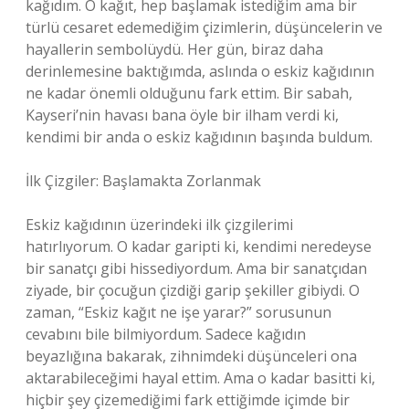
kağıdım. O kağıt, hep başlamak istediğim ama bir
türlü cesaret edemediğim çizimlerin, düşüncelerin ve
hayallerin sembolüydü. Her gün, biraz daha
derinlemesine baktığımda, aslında o eskiz kağıdının
ne kadar önemli olduğunu fark ettim. Bir sabah,
Kayseri’nin havası bana öyle bir ilham verdi ki,
kendimi bir anda o eskiz kağıdının başında buldum.
İlk Çizgiler: Başlamakta Zorlanmak
Eskiz kağıdının üzerindeki ilk çizgilerimi
hatırlıyorum. O kadar garipti ki, kendimi neredeyse
bir sanatçı gibi hissediyordum. Ama bir sanatçıdan
ziyade, bir çocuğun çizdiği garip şekiller gibiydi. O
zaman, “Eskiz kağıt ne işe yarar?” sorusunun
cevabını bile bilmiyordum. Sadece kağıdın
beyazlığına bakarak, zihnimdeki düşünceleri ona
aktarabileceğimi hayal ettim. Ama o kadar basitti ki,
hiçbir şey çizemediğimi fark ettiğimde içimde bir