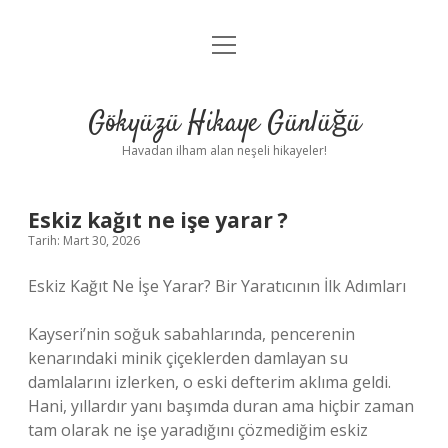
menüyü
Anasayfa
aç
Gizlilik Politikası
Gökyüzü Hikaye Günlüğü
Yasal Uyarı
Havadan ilham alan neşeli hikayeler!
Hakkımızda
Eskiz kağıt ne işe yarar ?
Tarih: Mart 30, 2026
Eskiz Kağıt Ne İşe Yarar? Bir Yaratıcının İlk Adımları
Kayseri’nin soğuk sabahlarında, pencerenin
kenarındaki minik çiçeklerden damlayan su
damlalarını izlerken, o eski defterim aklıma geldi.
Hani, yıllardır yanı başımda duran ama hiçbir zaman
tam olarak ne işe yaradığını çözmediğim eskiz