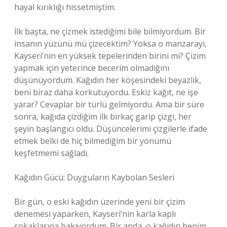
hayal kırıklığı hissetmiştim.
İlk başta, ne çizmek istediğimi bile bilmiyordum. Bir
insanın yüzünü mü çizecektim? Yoksa o manzarayı,
Kayseri’nin en yüksek tepelerinden birini mi? Çizim
yapmak için yeterince becerim olmadığını
düşünüyordum. Kağıdın her köşesindeki beyazlık,
beni biraz daha korkutuyordu. Eskiz kağıt, ne işe
yarar? Cevaplar bir türlü gelmiyordu. Ama bir süre
sonra, kağıda çizdiğim ilk birkaç garip çizgi, her
şeyin başlangıcı oldu. Düşüncelerimi çizgilerle ifade
etmek belki de hiç bilmediğim bir yönümü
keşfetmemi sağladı.
Kağıdın Gücü: Duyguların Kaybolan Sesleri
Bir gün, o eski kağıdın üzerinde yeni bir çizim
denemesi yaparken, Kayseri’nin karla kaplı
sokaklarına bakıyordum. Bir anda, o kağıdın benim