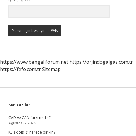
9 - 5 kaçtır?
*
https://www.bengaliforum.net
https://orjindogalgaz.com.tr
https://fefe.com.tr
Sitemap
Sidebar
Son Yazılar
CAD ve CAM farkı nedir ?
Ağustos 6, 2026
Kulak pisliği nerede birikir ?