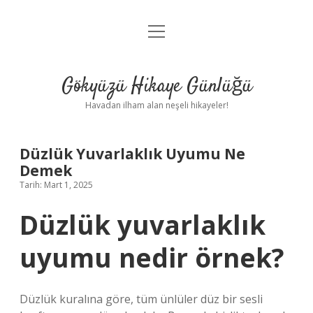
menüyü
Anasayfa
aç
Gizlilik Politikası
Gökyüzü Hikaye Günlüğü
Yasal Uyarı
Havadan ilham alan neşeli hikayeler!
Hakkımızda
Düzlük Yuvarlaklık Uyumu Ne
Demek
Tarih: Mart 1, 2025
Düzlük yuvarlaklık
uyumu nedir örnek?
Düzlük kuralına göre, tüm ünlüler düz bir sesli