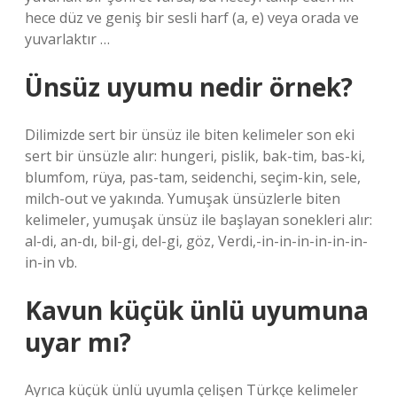
hece düz ve geniş bir sesli harf (a, e) veya orada ve
yuvarlaktır …
Ünsüz uyumu nedir örnek?
Dilimizde sert bir ünsüz ile biten kelimeler son eki
sert bir ünsüzle alır: hungeri, pislik, bak-tim, bas-ki,
blumfom, rüya, pas-tam, seidenchi, seçim-kin, sele,
milch-out ve yakında. Yumuşak ünsüzlerle biten
kelimeler, yumuşak ünsüz ile başlayan sonekleri alır:
al-di, an-dı, bil-gi, del-gi, göz, Verdi,-in-in-in-in-in-in-
in-in vb.
Kavun küçük ünlü uyumuna
uyar mı?
Ayrıca küçük ünlü uyumla çelişen Türkçe kelimeler