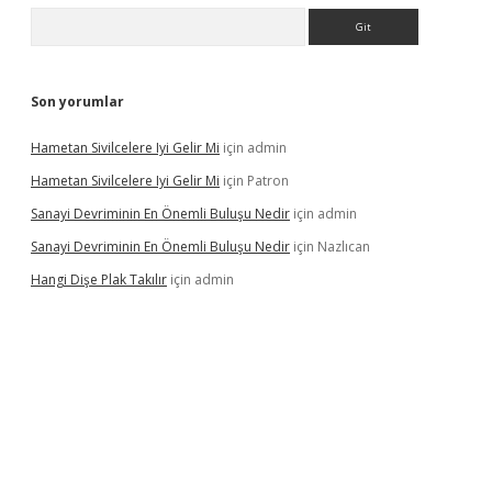
Arama
Son yorumlar
Hametan Sivilcelere Iyi Gelir Mi
için
admin
Hametan Sivilcelere Iyi Gelir Mi
için
Patron
Sanayi Devriminin En Önemli Buluşu Nedir
için
admin
Sanayi Devriminin En Önemli Buluşu Nedir
için
Nazlıcan
Hangi Dişe Plak Takılır
için
admin
sino giriş
https://www.betexper.xyz/