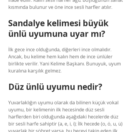
ifade edilir. Kalın sesli harfler ağız boşluğunun sanat
kısmında bulunur ve öne ince sesli harfler atılır.
Sandalye kelimesi büyük
ünlü uyumuna uyar mı?
İlk gece ince olduğunda, diğerleri ince olmalıdır.
Ancak, bu kelime hem kalın hem de ince ünlüler
birlikte verilir. Yani Kelime Başkanı. Bunuyuk, uyum
kuralına karşılık gelmez.
Düz ünlü uyumu nedir?
Yuvarlaklığın uyumu olarak da bilinen küçük vokal
uyumu, bir kelimenin ilk hecesinde düz sesli
harflerden biri olduğunda aşağıdaki hecelerde düz
bir sesli harfe sahiptir (a, e, i, i); İlk hecede (o, ö, u, ü)
yuvarlak bir şöhret varsa, bu heceyi takip eden ilk