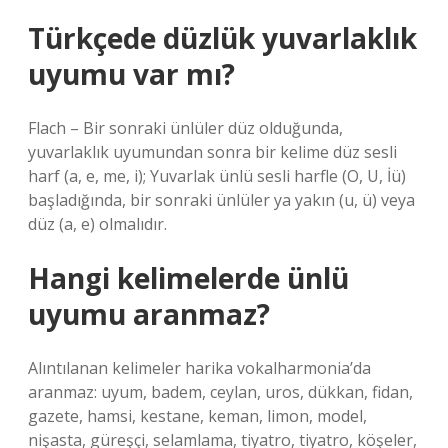
Türkçede düzlük yuvarlaklık
uyumu var mı?
Flach – Bir sonraki ünlüler düz olduğunda,
yuvarlaklık uyumundan sonra bir kelime düz sesli
harf (a, e, me, i); Yuvarlak ünlü sesli harfle (O, U, İü)
başladığında, bir sonraki ünlüler ya yakın (u, ü) veya
düz (a, e) olmalıdır.
Hangi kelimelerde ünlü
uyumu aranmaz?
Alıntılanan kelimeler harika vokalharmonia’da
aranmaz: uyum, badem, ceylan, uros, dükkan, fidan,
gazete, hamsi, kestane, keman, limon, model,
nişasta, güreşçi, selamlama, tiyatro, tiyatro, köşeler,