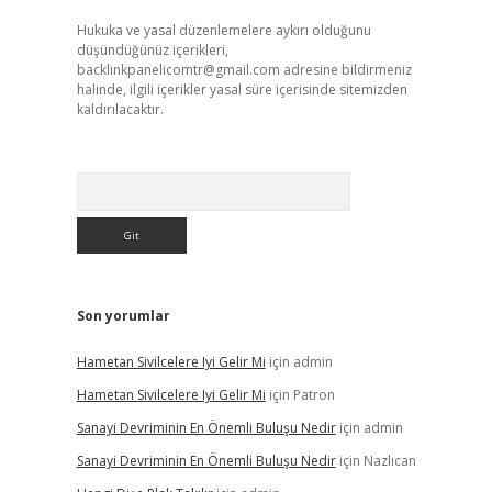
Hukuka ve yasal düzenlemelere aykırı olduğunu
düşündüğünüz içerikleri,
backlinkpanelicomtr@gmail.com
adresine bildirmeniz
halinde, ilgili içerikler yasal süre içerisinde sitemizden
kaldırılacaktır.
Arama
Son yorumlar
Hametan Sivilcelere Iyi Gelir Mi
için
admin
Hametan Sivilcelere Iyi Gelir Mi
için
Patron
Sanayi Devriminin En Önemli Buluşu Nedir
için
admin
Sanayi Devriminin En Önemli Buluşu Nedir
için
Nazlıcan