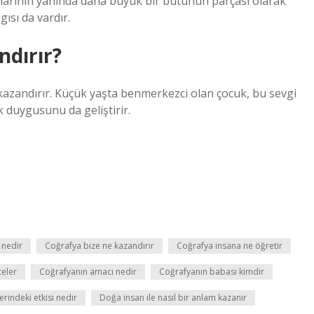
larının yanında daha büyük bir bütünün parçası olarak
gısı da vardır.
ndırır?
azandırır. Küçük yaşta benmerkezci olan çocuk, bu sevgi
k duygusunu da geliştirir.
 nedir
Coğrafya bize ne kazandırır
Coğrafya insana ne öğretir
celer
Coğrafyanın amacı nedir
Coğrafyanın babası kimdir
rindeki etkisi nedir
Doğa insan ile nasıl bir anlam kazanır