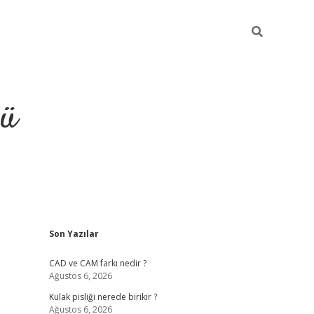
ğü
Sidebar
Son Yazılar
ilbet
vdcasino yeni giriş
vdcasino g
CAD ve CAM farkı nedir ?
Ağustos 6, 2026
Kulak pisliği nerede birikir ?
Ağustos 6, 2026