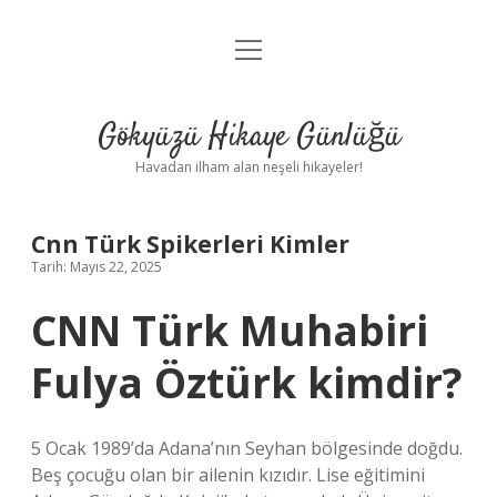
menüyü
Anasayfa
aç
Gizlilik Politikası
Gökyüzü Hikaye Günlüğü
Yasal Uyarı
Havadan ilham alan neşeli hikayeler!
Hakkımızda
Cnn Türk Spikerleri Kimler
Tarih: Mayıs 22, 2025
CNN Türk Muhabiri
Fulya Öztürk kimdir?
5 Ocak 1989’da Adana’nın Seyhan bölgesinde doğdu.
Beş çocuğu olan bir ailenin kızıdır. Lise eğitimini