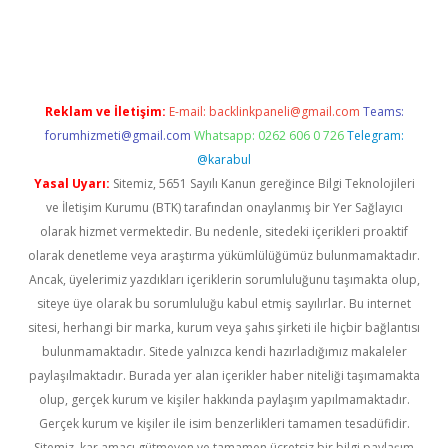
ş
vdcasino giriş
https://www.betexper.xyz/
Reklam ve İletişim:
E-mail:
backlinkpaneli@gmail.com
Teams:
forumhizmeti@gmail.com
Whatsapp: 0262 606 0 726
Telegram:
@karabul
Yasal Uyarı:
Sitemiz, 5651 Sayılı Kanun gereğince Bilgi Teknolojileri
ve İletişim Kurumu (BTK) tarafından onaylanmış bir Yer Sağlayıcı
olarak hizmet vermektedir. Bu nedenle, sitedeki içerikleri proaktif
olarak denetleme veya araştırma yükümlülüğümüz bulunmamaktadır.
Ancak, üyelerimiz yazdıkları içeriklerin sorumluluğunu taşımakta olup,
siteye üye olarak bu sorumluluğu kabul etmiş sayılırlar. Bu internet
sitesi, herhangi bir marka, kurum veya şahıs şirketi ile hiçbir bağlantısı
bulunmamaktadır. Sitede yalnızca kendi hazırladığımız makaleler
paylaşılmaktadır. Burada yer alan içerikler haber niteliği taşımamakta
olup, gerçek kurum ve kişiler hakkında paylaşım yapılmamaktadır.
Gerçek kurum ve kişiler ile isim benzerlikleri tamamen tesadüfidir.
Sitemiz, kar amacı gütmeyen ve tamamen ücretsiz bir bilgi paylaşım