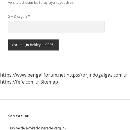
ve site adresim bu tarayıcıya kaydedilsin.
5 + 3 kaçtır?
*
https://www.bengaliforum.net
https://orjindogalgaz.com.tr
https://fefe.com.tr
Sitemap
Sidebar
Son Yazılar
Türkiye’de avokado nerede yetişir ?