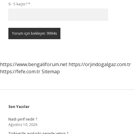
9 - 5 kaçtır?
*
https://www.bengaliforum.net
https://orjindogalgaz.com.tr
https://fefe.com.tr
Sitemap
Sidebar
Son Yazılar
Nadi şerif nedir ?
Ağustos 10, 2026
Türkiye’de avokado nerede yetişir ?