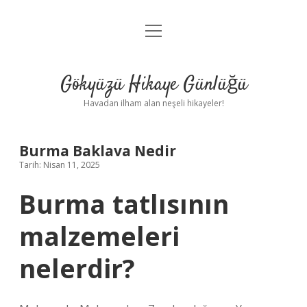
menüyü
Anasayfa
aç
Gizlilik Politikası
Gökyüzü Hikaye Günlüğü
Yasal Uyarı
Havadan ilham alan neşeli hikayeler!
Hakkımızda
Burma Baklava Nedir
Tarih: Nisan 11, 2025
Burma tatlısının
malzemeleri
nelerdir?