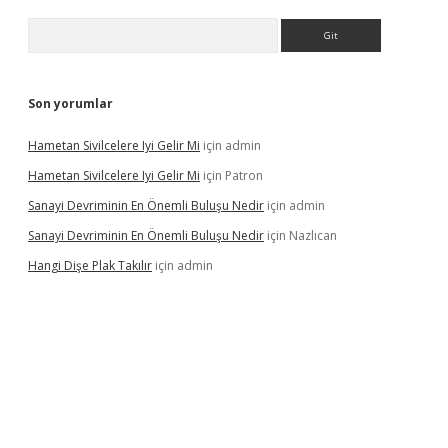
Arama
Son yorumlar
Hametan Sivilcelere Iyi Gelir Mi
için
admin
Hametan Sivilcelere Iyi Gelir Mi
için
Patron
Sanayi Devriminin En Önemli Buluşu Nedir
için
admin
Sanayi Devriminin En Önemli Buluşu Nedir
için
Nazlıcan
Hangi Dişe Plak Takılır
için
admin
ino giriş
https://www.betexper.xyz/