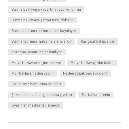
Burma baklavaya kabartma tozu konur mu
Burma baklavaya şerbet nasıl dökülür
Burma tatlısının hamuruna ne koyuluyor
Burma tatlısının malzemeleri nelerdir
Kaç çeşit baklava var
Kıvratma hamuruna ne katılıyor
Midye baklavanın içinde ne var
Midye baklavayı kim buldu
Mor baklava neden yapılır
Neden soğuk baklava denir
Sarı burma hamuruna ne katılır
Şeker hastaları hangi baklava yiyebilir
Sini tatlısı nerenin
Sivasın en meşhur tatlısı nedir