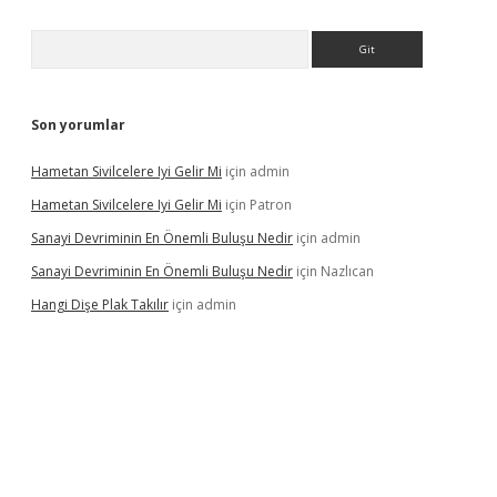
Arama
Son yorumlar
Hametan Sivilcelere Iyi Gelir Mi
için
admin
Hametan Sivilcelere Iyi Gelir Mi
için
Patron
Sanayi Devriminin En Önemli Buluşu Nedir
için
admin
Sanayi Devriminin En Önemli Buluşu Nedir
için
Nazlıcan
Hangi Dişe Plak Takılır
için
admin
no giriş
https://www.betexper.xyz/