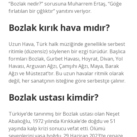
“Bozlak nedir?” sorusuna Muharrem Ertaş, “Göğe
fırlatılan bir çığlıktır” yanıtını veriyor.
Bozlak kırık hava mıdır?
Uzun Hava, Türk halk müziğinde genellikle serbest
ritimle (düzensiz) söylenen bir ezgi türüdür. Başlıca
formları Bozlak, Gurbet Havası, Hoyrat, Divan, Yol
Havası, Arguvan Ağzı, Çamşıhı Ağzı, Maya, Barak
Ağzı ve Müstezat’tır. Bu uzun havalar ritmik olarak
değil, her sanatçının isteğine göre serbestçe çalınır.
Bozlak ustası kimdir?
Türkiye’de tanınmış bir Bozlak ustası olan Neşet
Abalıoğlu, 1972 yılında Kırıkkale’de doğdu ve 51
yaşında kalp krizi sonucu vefat etti. Ölümü
sevenlerini yasa boğdu. 29 Haziran 2023’te cenaze