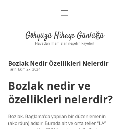
menüyü
Anasayfa
aç
Gizlilik Politikası
Gökyüzü Hikaye Günlüğü
Yasal Uyarı
Havadan ilham alan neşeli hikayeler!
Hakkımızda
Bozlak Nedir Özellikleri Nelerdir
Tarih: Ekim 27, 2024
Bozlak nedir ve
özellikleri nelerdir?
Bozlak, Baglama’da yapılan bir düzenlemenin
(akordun) adıdır. Burada alt ve orta teller “LA”