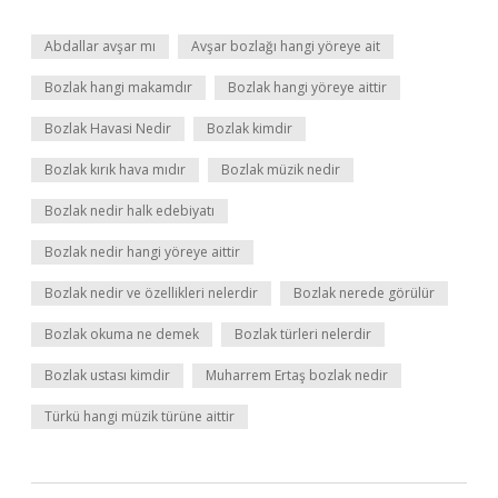
Abdallar avşar mı
Avşar bozlağı hangi yöreye ait
Bozlak hangi makamdır
Bozlak hangi yöreye aittir
Bozlak Havasi Nedir
Bozlak kimdir
Bozlak kırık hava mıdır
Bozlak müzik nedir
Bozlak nedir halk edebiyatı
Bozlak nedir hangi yöreye aittir
Bozlak nedir ve özellikleri nelerdir
Bozlak nerede görülür
Bozlak okuma ne demek
Bozlak türleri nelerdir
Bozlak ustası kimdir
Muharrem Ertaş bozlak nedir
Türkü hangi müzik türüne aittir