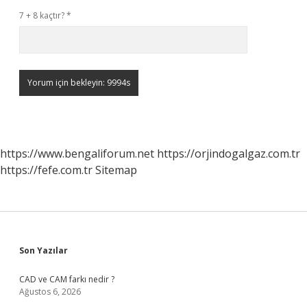
7 + 8 kaçtır?
*
https://www.bengaliforum.net
https://orjindogalgaz.com.tr
https://fefe.com.tr
Sitemap
Sidebar
Son Yazılar
CAD ve CAM farkı nedir ?
Ağustos 6, 2026