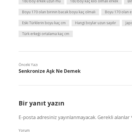
180 boy erkek uzun mu
180 boy kaç kilo olmalı erkek
Bi
Boyu 170 olan birinin bacak boyu kaç olmalı
Boyu 170 olan er
Eski Türklerin boyu kaç cm
Hangi boylar uzun sayılır
Jap
Türk erkeği ortalama kaç cm
Önceki Yazı
Senkronize Aşk Ne Demek
Bir yanıt yazın
E-posta adresiniz yayınlanmayacak.
Gerekli alanlar
Yorum