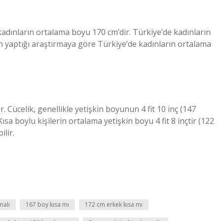
adınların ortalama boyu 170 cm’dir. Türkiye’de kadınların
n yaptığı araştırmaya göre Türkiye’de kadınların ortalama
. Cücelik, genellikle yetişkin boyunun 4 fit 10 inç (147
sa boylu kişilerin ortalama yetişkin boyu 4 fit 8 inçtir (122
lir.
malı
167 boy kısa mı
172 cm erkek kısa mı