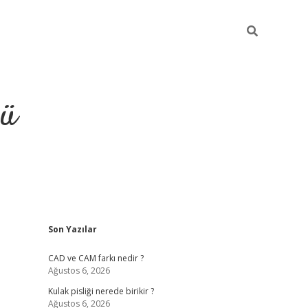
ğü
Sidebar
Son Yazılar
ilbet
vdcasino yeni giriş
vdcasino 
CAD ve CAM farkı nedir ?
Ağustos 6, 2026
Kulak pisliği nerede birikir ?
Ağustos 6, 2026