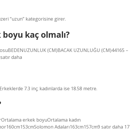
üzeri “uzun” kategorisine girer.
k boyu kaç olmalı?
TablosuBEDENUZUNLUK (CM)BACAK UZUNLUĞU (CM)44165 –
satır daha
rkeklerde 7.3 inç; kadınlarda ise 18.58 metre.
?
erOrtalama erkek boyuOrtalama kadın
r160cm153cmSolomon Adaları163cm157cm9 satır daha 17