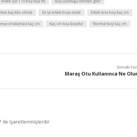
r erkek için 170 boy kısa mı
Boy uzunluğu kimden gelir
kek kaç kilo olmalı
En iyi erkek boyu nedir
Erkek orta boy kaç cm
onya ortalaması kaç cm
Kaç cm kısa boydur
Normal boy kaç cm
Sonraki Yaz
Maraş Otu Kullanınca Ne Olu
*
ile işaretlenmişlerdir