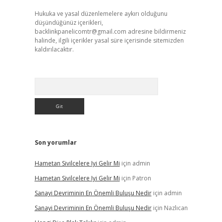
Hukuka ve yasal düzenlemelere aykırı olduğunu
düşündüğünüz içerikleri,
backlinkpanelicomtr@gmail.com
adresine bildirmeniz
halinde, ilgili içerikler yasal süre içerisinde sitemizden
kaldırılacaktır.
Arama
Son yorumlar
Hametan Sivilcelere Iyi Gelir Mi
için
admin
Hametan Sivilcelere Iyi Gelir Mi
için
Patron
Sanayi Devriminin En Önemli Buluşu Nedir
için
admin
Sanayi Devriminin En Önemli Buluşu Nedir
için
Nazlıcan