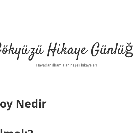
ökyüzü Hikaye Günlü
Havadan ilham alan neşeli hikayeler!
Boy Nedir