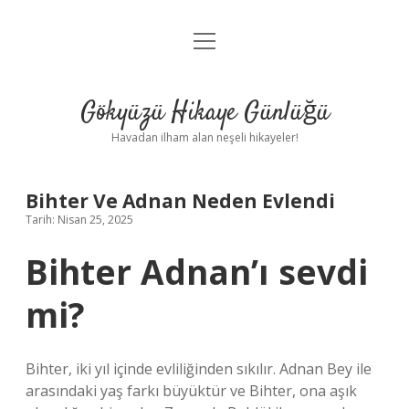
menüyü
Anasayfa
aç
Gizlilik Politikası
Gökyüzü Hikaye Günlüğü
Yasal Uyarı
Havadan ilham alan neşeli hikayeler!
Hakkımızda
Bihter Ve Adnan Neden Evlendi
Tarih: Nisan 25, 2025
Bihter Adnan’ı sevdi
mi?
Bihter, iki yıl içinde evliliğinden sıkılır. Adnan Bey ile
arasındaki yaş farkı büyüktür ve Bihter, ona aşık