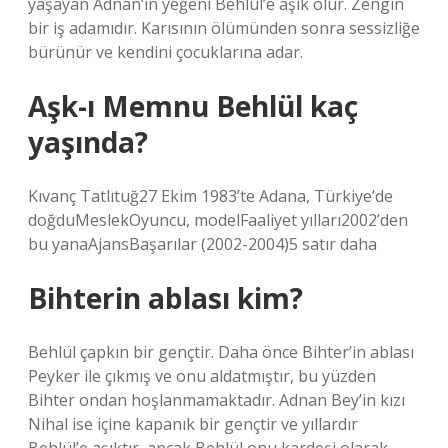
yaşayan Adnan’ın yeğeni Behlül’e aşık olur. Zengin
bir iş adamıdır. Karısının ölümünden sonra sessizliğe
bürünür ve kendini çocuklarına adar.
Aşk-ı Memnu Behlül kaç
yaşında?
Kıvanç Tatlıtuğ27 Ekim 1983’te Adana, Türkiye’de
doğduMeslekOyuncu, modelFaaliyet yılları2002’den
bu yanaAjansBaşarılar (2002-2004)5 satır daha
Bihterin ablası kim?
Behlül çapkın bir gençtir. Daha önce Bihter’in ablası
Peyker ile çıkmış ve onu aldatmıştır, bu yüzden
Bihter ondan hoşlanmamaktadır. Adnan Bey’in kızı
Nihal ise içine kapanık bir gençtir ve yıllardır