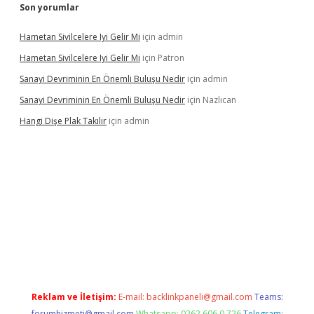
Son yorumlar
Hametan Sivilcelere Iyi Gelir Mi
için
admin
Hametan Sivilcelere Iyi Gelir Mi
için
Patron
Sanayi Devriminin En Önemli Buluşu Nedir
için
admin
Sanayi Devriminin En Önemli Buluşu Nedir
için
Nazlıcan
Hangi Dişe Plak Takılır
için
admin
sino giriş
https://www.betexper.xyz/
Reklam ve İletişim:
E-mail:
backlinkpaneli@gmail.com
Teams:
forumhizmeti@gmail.com
Whatsapp: 0262 606 0 726
Telegram: