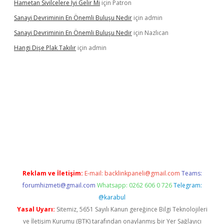
Hametan Sivilcelere Iyi Gelir Mi
için
Patron
Sanayi Devriminin En Önemli Buluşu Nedir
için
admin
Sanayi Devriminin En Önemli Buluşu Nedir
için
Nazlıcan
Hangi Dişe Plak Takılır
için
admin
sino giriş
https://www.betexper.xyz/
Reklam ve İletişim:
E-mail:
backlinkpaneli@gmail.com
Teams:
forumhizmeti@gmail.com
Whatsapp: 0262 606 0 726
Telegram:
@karabul
Yasal Uyarı:
Sitemiz, 5651 Sayılı Kanun gereğince Bilgi Teknolojileri
ve İletişim Kurumu (BTK) tarafından onaylanmış bir Yer Sağlayıcı