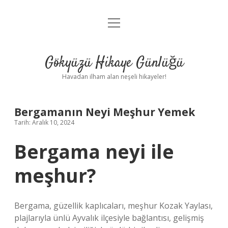
menüyü
Anasayfa
aç
Gizlilik Politikası
Gökyüzü Hikaye Günlüğü
Yasal Uyarı
Havadan ilham alan neşeli hikayeler!
Hakkımızda
Bergamanın Neyi Meşhur Yemek
Tarih: Aralık 10, 2024
Bergama neyi ile
meşhur?
Bergama, güzellik kaplıcaları, meşhur Kozak Yaylası,
plajlarıyla ünlü Ayvalık ilçesiyle bağlantısı, gelişmiş