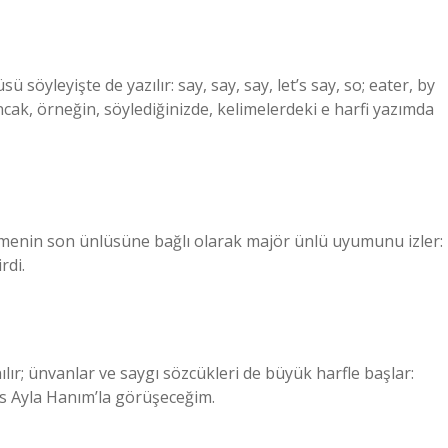
sü söyleyişte de yazılır: say, say, say, let’s say, so; eater, by
Ancak, örneğin, söylediğinizde, kelimelerdeki e harfi yazımda
elimenin son ünlüsüne bağlı olarak majör ünlü uyumunu izler:
rdi.
nılır; ünvanlar ve saygı sözcükleri de büyük harfle başlar:
s Ayla Hanım’la görüşeceğim.