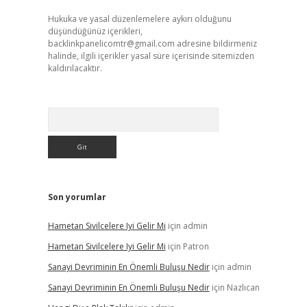
Hukuka ve yasal düzenlemelere aykırı olduğunu
düşündüğünüz içerikleri,
backlinkpanelicomtr@gmail.com
adresine bildirmeniz
halinde, ilgili içerikler yasal süre içerisinde sitemizden
kaldırılacaktır.
Arama
Son yorumlar
Hametan Sivilcelere Iyi Gelir Mi
için
admin
Hametan Sivilcelere Iyi Gelir Mi
için
Patron
Sanayi Devriminin En Önemli Buluşu Nedir
için
admin
Sanayi Devriminin En Önemli Buluşu Nedir
için
Nazlıcan