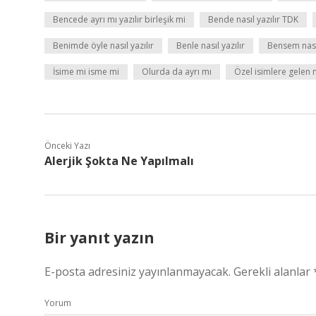
Bencede ayrı mı yazılır birleşik mi
Bende nasıl yazılır TDK
Benimde öyle nasıl yazılır
Benle nasıl yazılır
Bensem nasıl
İsime mi isme mi
Olurda da ayrı mı
Özel isimlere gelen m
Önceki Yazı
Alerjik Şokta Ne Yapılmalı
Bir yanıt yazın
E-posta adresiniz yayınlanmayacak.
Gerekli alanlar
Yorum