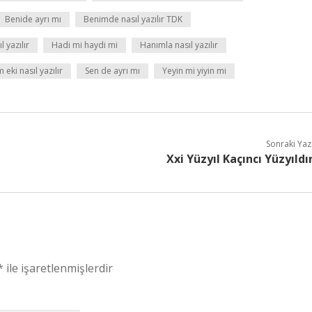
Benide ayrı mı
Benimde nasıl yazılır TDK
 yazılır
Hadi mi haydi mi
Hanımla nasıl yazılır
 eki nasıl yazılır
Sen de ayrı mı
Yeyin mi yiyin mi
Sonraki Yaz
Xxi Yüzyıl Kaçıncı Yüzyıldı
*
ile işaretlenmişlerdir