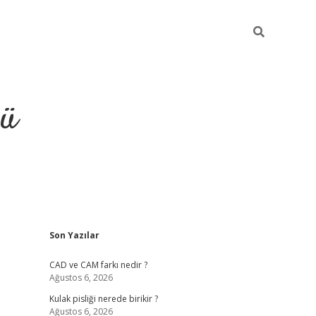
ğü
Sidebar
Son Yazılar
ilbet
vdcasino yeni giriş
vdcasino g
CAD ve CAM farkı nedir ?
Ağustos 6, 2026
Kulak pisliği nerede birikir ?
Ağustos 6, 2026