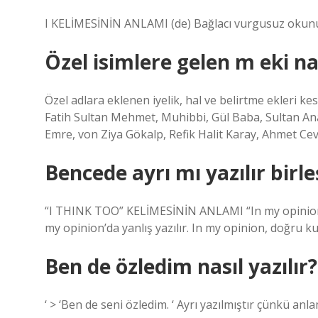
I KELİMESİNİN ANLAMI (de) Bağlacı vurgusuz okunur 
Özel isimlere gelen m eki nas
Özel adlara eklenen iyelik, hal ve belirtme ekleri kesm
Fatih Sultan Mehmet, Muhibbi, Gül Baba, Sultan An
Emre, von Ziya Gökalp, Refik Halit Karay, Ahmet C
Bencede ayrı mı yazılır birle
“I THINK TOO” KELİMESİNİN ANLAMI “In my opinion” k
my opinion’da yanlış yazılır. In my opinion, doğru ku
Ben de özledim nasıl yazılır?
‘ > ‘Ben de seni özledim. ‘ Ayrı yazılmıştır çünkü an