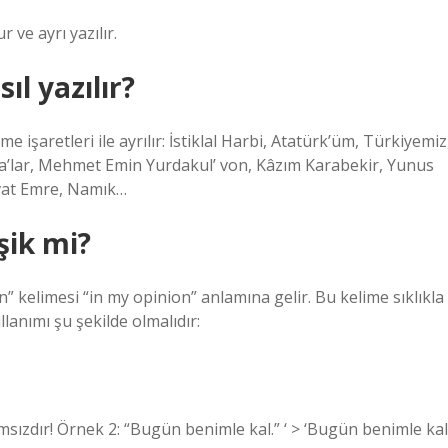
ve ayrı yazılır.
ıl yazılır?
e işaretleri ile ayrılır: İstiklal Harbi, Atatürk’üm, Türkiyemiz
a’lar, Mehmet Emin Yurdakul’ von, Kâzım Karabekir, Yunus
evat Emre, Namık…
şik mi?
elimesi “in my opinion” anlamına gelir. Bu kelime sıklıkla
llanımı şu şekilde olmalıdır:
lamsızdır! Örnek 2: “Bugün benimle kal.” ‘ > ‘Bugün benimle kal