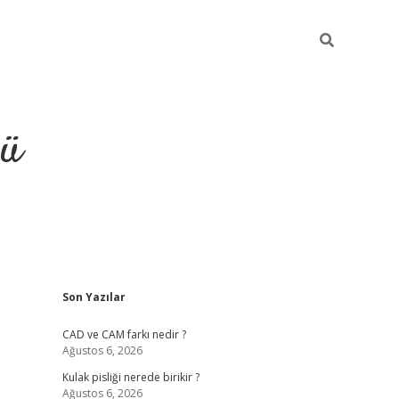
ğü
Sidebar
Son Yazılar
ilbet
vdcasino yeni giriş
vdcasino 
CAD ve CAM farkı nedir ?
Ağustos 6, 2026
Kulak pisliği nerede birikir ?
Ağustos 6, 2026