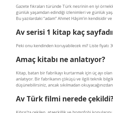
Gazete fıkraları türünde Türk nesrinin en iyi örnek
günlük yaşamdan edindiği izlenimleri ve günlük yaş
Bu yazılardaki “adam” Ahmet Hâşim’in kendisidir v
Av serisi 1 kitap kaç sayfadı
Peki onu kendinden koruyabilecek mi? Liste fiyatı: 30
Amaç kitabı ne anlatıyor?
Kitap, batan bir fabrikayı kurtarmak için üç ayı ol
anlatıyor. Bir fabrikanın çöküşü ve ilgili teknik bil
düşünebilirsiniz, ancak sıkılmadan okuyacağınızdan
Av Türk filmi nerede çekildi
Kıbrıs’ta çekilen, ataerkillik ve homofobi konularını