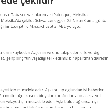
rede çekildi?
rmosa, Tabasco yakınlarındaki Palenque, Meksika
, Meksika’da çekildi. Schwarzenegger, 25 Nisan Cuma günü,
ı bir Learjet ile Massachusetts, ABD’ye uçtu.
rtnerini kaybeden Ayşe’nin ve onu takip edenlerle verdiği
, genç bir çiftin yaşadığı terk edilmiş bir apartman dairesin
ayeti için mücadele eder. Aşkı bulup oğlundan iyi haberler
duğu mutluluğu masum bir yalan tarafından acımasızca yok
nun velayeti için mücadele eder. Aşkı bulup oğlundan iyi
 yeni bulduğu mutluluğu masum bir yalan tarafından