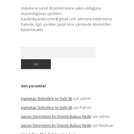
Hukuka ve yasal düzenlemelere aykırı olduğunu
düşündüğünüz içerikleri,
backlinkpanelicomtr@gmail.com
adresine bildirmeniz
halinde, ilgili içerikler yasal süre içerisinde sitemizden
kaldırılacaktır.
Arama
Son yorumlar
Hametan Sivilcelere Iyi Gelir Mi
için
admin
Hametan Sivilcelere Iyi Gelir Mi
için
Patron
Sanayi Devriminin En Önemli Buluşu Nedir
için
admin
Sanayi Devriminin En Önemli Buluşu Nedir
için
Nazlıcan