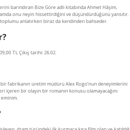
lerini barındıran Bize Göre adlı kitabında Ahmet Hâşim,
amda onu neyin hissettirdiğini ve düşündürdüğünü yansıtır.
e toplumu anlatırken biraz da kendinden bahseder.
r?
9,00 TL Çıkış tarihi: 26.02.
an bir fabrikanın üretim müdürü Alex Rogo’nun deneyimlerini
gileri içeren bir olayın bir romanın konusu olamayacağını
 eminim.
?
 işleyen, dram türündeki ilk kurmaca kısa film olan ve katıldığ