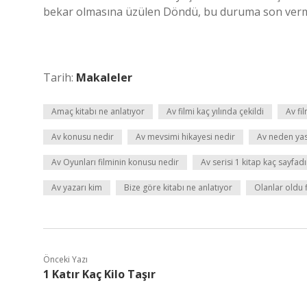
bekar olmasına üzülen Döndü, bu duruma son vermek
Tarih:
Makaleler
Amaç kitabı ne anlatıyor
Av filmi kaç yılında çekildi
Av fi
Av konusu nedir
Av mevsimi hikayesi nedir
Av neden ya
Av Oyunları filminin konusu nedir
Av serisi 1 kitap kaç sayfadı
Av yazarı kim
Bize göre kitabı ne anlatıyor
Olanlar oldu 
Önceki Yazı
1 Katır Kaç Kilo Taşır