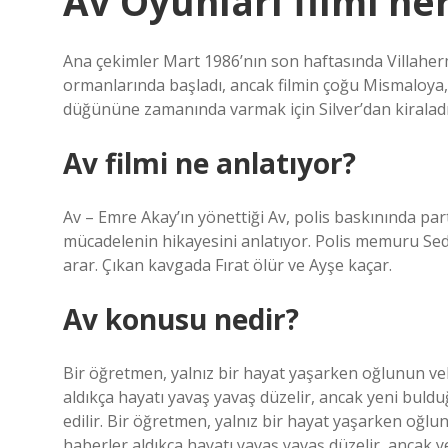
Av Oyunları filmi ne
Ana çekimler Mart 1986’nın son haftasında Villahe
ormanlarında başladı, ancak filmin çoğu Mismaloya
düğününe zamanında varmak için Silver’dan kiraladığ
Av filmi ne anlatıyor?
Av – Emre Akay’ın yönettiği Av, polis baskınında pa
mücadelenin hikayesini anlatıyor. Polis memuru Sedat
arar. Çıkan kavgada Fırat ölür ve Ayşe kaçar.
Av konusu nedir?
Bir öğretmen, yalnız bir hayat yaşarken oğlunun vel
aldıkça hayatı yavaş yavaş düzelir, ancak yeni bul
edilir. Bir öğretmen, yalnız bir hayat yaşarken oğlu
haberler aldıkça hayatı yavaş yavaş düzelir, ancak