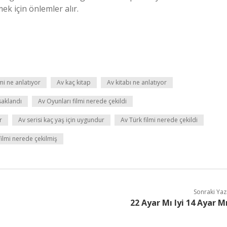
 için önlemler alır.
lmi ne anlatıyor
Av kaç kitap
Av kitabı ne anlatıyor
saklandı
Av Oyunları filmi nerede çekildi
r
Av serisi kaç yaş için uygundur
Av Türk filmi nerede çekildi
filmi nerede çekilmiş
Sonraki Yaz
22 Ayar Mı Iyi 14 Ayar M