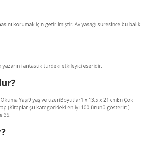
asını korumak için getirilmiştir. Av yasağı süresince bu balık
arın fantastik türdeki etkileyici eseridir.
dur?
)Okuma Yaşı‎9 yaş ve üzeriBoyutlar‎1 x 13,5 x 21 cmEn Çok
ap (Kitaplar şu kategorideki en iyi 100 ürünü gösterir: )
e 35.
r?