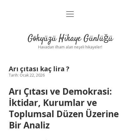
menüyü
Anasayfa
aç
Gizlilik Politikası
Gökyüzü Hikaye Günlüğü
Yasal Uyarı
Havadan ilham alan neşeli hikayeler!
Hakkımızda
Arı çıtası kaç lira ?
Tarih: Ocak 22, 2026
Arı Çıtası ve Demokrasi:
İktidar, Kurumlar ve
Toplumsal Düzen Üzerine
Bir Analiz