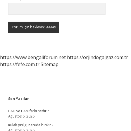
https://www.bengaliforum.net
https://orjindogalgaz.com.tr
https://fefe.com.tr
Sitemap
Sidebar
Son Yazılar
CAD ve CAM farkı nedir ?
Ağustos 6, 2026
Kulak pisliği nerede birikir ?
Ağustos 6, 2026