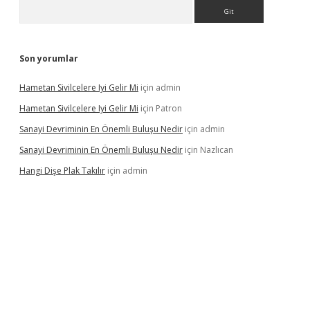
Arama
Son yorumlar
Hametan Sivilcelere Iyi Gelir Mi
için
admin
Hametan Sivilcelere Iyi Gelir Mi
için
Patron
Sanayi Devriminin En Önemli Buluşu Nedir
için
admin
Sanayi Devriminin En Önemli Buluşu Nedir
için
Nazlıcan
Hangi Dişe Plak Takılır
için
admin
sino giriş
https://www.betexper.xyz/