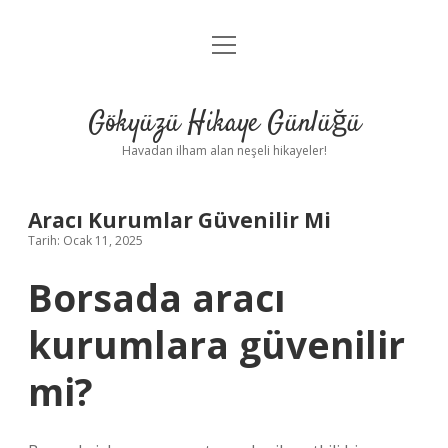
menüyü
Anasayfa
aç
Gizlilik Politikası
Gökyüzü Hikaye Günlüğü
Yasal Uyarı
Havadan ilham alan neşeli hikayeler!
Hakkımızda
Aracı Kurumlar Güvenilir Mi
Tarih: Ocak 11, 2025
Borsada aracı
kurumlara güvenilir
mi?