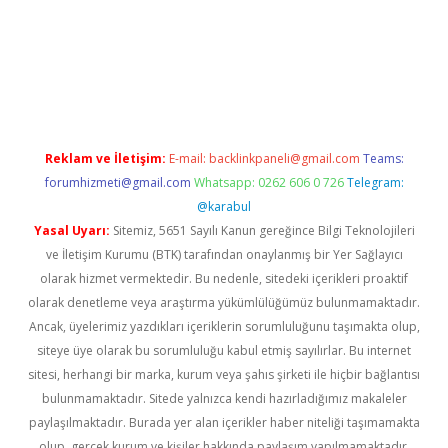
 giriş
https://www.betexper.xyz/
Reklam ve İletişim:
E-mail:
backlinkpaneli@gmail.com
Teams:
forumhizmeti@gmail.com
Whatsapp: 0262 606 0 726
Telegram:
@karabul
Yasal Uyarı:
Sitemiz, 5651 Sayılı Kanun gereğince Bilgi Teknolojileri
ve İletişim Kurumu (BTK) tarafından onaylanmış bir Yer Sağlayıcı
olarak hizmet vermektedir. Bu nedenle, sitedeki içerikleri proaktif
olarak denetleme veya araştırma yükümlülüğümüz bulunmamaktadır.
Ancak, üyelerimiz yazdıkları içeriklerin sorumluluğunu taşımakta olup,
siteye üye olarak bu sorumluluğu kabul etmiş sayılırlar. Bu internet
sitesi, herhangi bir marka, kurum veya şahıs şirketi ile hiçbir bağlantısı
bulunmamaktadır. Sitede yalnızca kendi hazırladığımız makaleler
paylaşılmaktadır. Burada yer alan içerikler haber niteliği taşımamakta
olup, gerçek kurum ve kişiler hakkında paylaşım yapılmamaktadır.