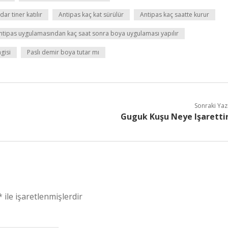
ar tiner katılır
Antipas kaç kat sürülür
Antipas kaç saatte kurur
ntipas uygulamasından kaç saat sonra boya uygulaması yapılır
gisi
Paslı demir boya tutar mı
Sonraki Yaz
Guguk Kuşu Neye Işaretti
*
ile işaretlenmişlerdir