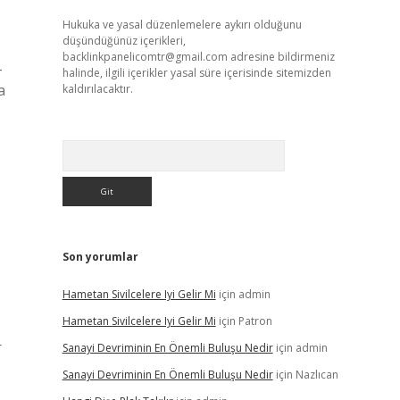
Hukuka ve yasal düzenlemelere aykırı olduğunu
düşündüğünüz içerikleri,
backlinkpanelicomtr@gmail.com
adresine bildirmeniz
-
halinde, ilgili içerikler yasal süre içerisinde sitemizden
a
kaldırılacaktır.
Arama
Son yorumlar
Hametan Sivilcelere Iyi Gelir Mi
için
admin
Hametan Sivilcelere Iyi Gelir Mi
için
Patron
r
Sanayi Devriminin En Önemli Buluşu Nedir
için
admin
Sanayi Devriminin En Önemli Buluşu Nedir
için
Nazlıcan