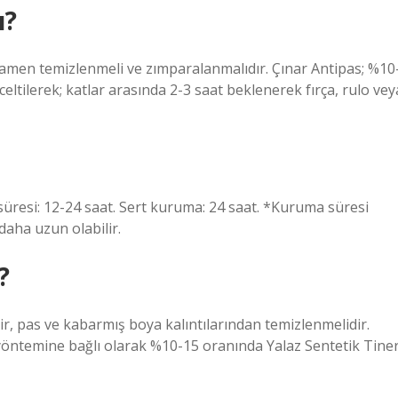
ı?
mamen temizlenmeli ve zımparalanmalıdır. Çınar Antipas; %10
celtilerek; katlar arasında 2-3 saat beklenerek fırça, rulo vey
üresi: 12-24 saat. Sert kuruma: 24 saat. *Kuruma süresi
daha uzun olabilir.
?
ir, pas ve kabarmış boya kalıntılarından temizlenmelidir.
 yöntemine bağlı olarak %10-15 oranında Yalaz Sentetik Tine