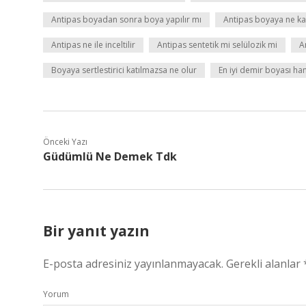
Antipas boyadan sonra boya yapılır mı
Antipas boyaya ne kad
Antipas ne ile inceltilir
Antipas sentetik mi selülozik mi
A
Boyaya sertlestirici katılmazsa ne olur
En iyi demir boyası han
Önceki Yazı
Güdümlü Ne Demek Tdk
Bir yanıt yazın
E-posta adresiniz yayınlanmayacak.
Gerekli alanlar
Yorum