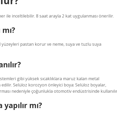
lür?
ile inceltilebilir. 8 saat arayla 2 kat uygulanması önerilir.
ı mı?
l yüzeyleri pastan korur ve neme, suya ve tuzlu suya
nılır?
stemleri gibi yüksek sıcaklıklara maruz kalan metal
h edilir. Selüloz korozyon önleyici boya: Selüloz boyalar,
ması nedeniyle çoğunlukla otomotiv endüstrisinde kullanılır
 yapılır mı?