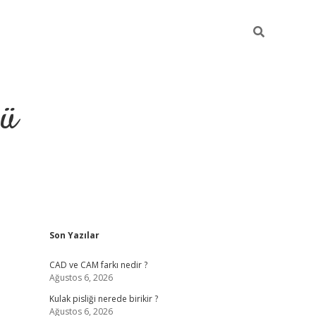
ğü
Sidebar
Son Yazılar
ilbet
vdcasino yeni giriş
vdcasino g
CAD ve CAM farkı nedir ?
Ağustos 6, 2026
Kulak pisliği nerede birikir ?
Ağustos 6, 2026