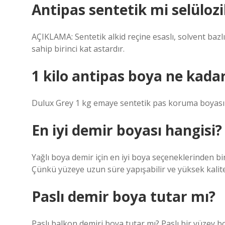
Antipas sentetik mi selüloz
AÇIKLAMA: Sentetik alkid reçine esaslı, solvent bazlı
sahip birinci kat astardır.
1 kilo antipas boya ne kada
Dulux Grey 1 kg emaye sentetik pas koruma boyası ü
En iyi demir boyası hangisi?
Yağlı boya demir için en iyi boya seçeneklerinden bir
Çünkü yüzeye uzun süre yapışabilir ve yüksek kalite
Paslı demir boya tutar mı?
Paslı balkon demiri boya tutar mı? Paslı bir yüzey bo