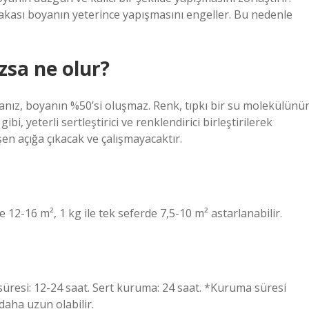
kası boyanın yeterince yapışmasını engeller. Bu nedenle
zsa ne olur?
rsanız, boyanın %50’si oluşmaz. Renk, tıpkı bir su molekülünü
, yeterli sertleştirici ve renklendirici birleştirilerek
en açığa çıkacak ve çalışmayacaktır.
 12-16 m², 1 kg ile tek seferde 7,5-10 m² astarlanabilir.
üresi: 12-24 saat. Sert kuruma: 24 saat. *Kuruma süresi
daha uzun olabilir.