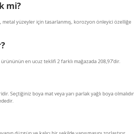
ik mi?
, metal yüzeyler için tasarlanmış, korozyon önleyici özelliğe
r?
rününün en ucuz teklifi 2 farklı mağazada 208,97’dir.
idir. Seçtiğiniz boya mat veya yarı parlak yağlı boya olmalıdır
dedir.
yanın düzgün ve kalıcı bir şekilde yapışmasını zorlaştırır.