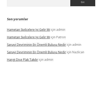
Son yorumlar
Hametan Sivilcelere Iyi Gelir Mi
için
admin
Hametan Sivilcelere Iyi Gelir Mi
için
Patron
Sanayi Devriminin En Önemli Buluşu Nedir
için
admin
Sanayi Devriminin En Önemli Buluşu Nedir
için
Nazlıcan
Hangi Dişe Plak Takılır
için
admin
sino giriş
https://www.betexper.xyz/