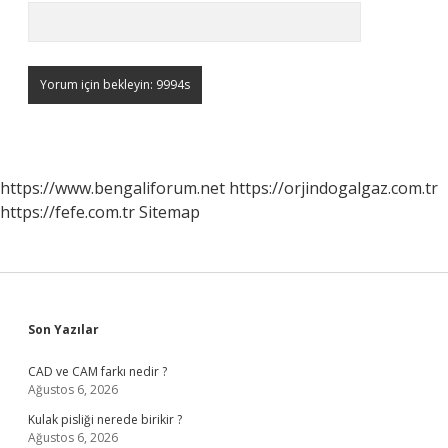
https://www.bengaliforum.net
https://orjindogalgaz.com.tr
https://fefe.com.tr
Sitemap
Sidebar
Son Yazılar
CAD ve CAM farkı nedir ?
Ağustos 6, 2026
Kulak pisliği nerede birikir ?
Ağustos 6, 2026