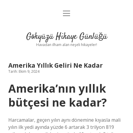
menüyü
Anasayfa
aç
Gizlilik Politikası
Gökyüzü Hikaye Günlüğü
Yasal Uyarı
Havadan ilham alan neşeli hikayeler!
Hakkımızda
Amerika Yıllık Geliri Ne Kadar
Tarih: Ekim 9, 2024
Amerika’nın yıllık
bütçesi ne kadar?
Harcamalar, geçen yılın aynı dönemine kıyasla mali
yılın ilk yedi ayında yüzde 6 artarak 3 trilyon 819