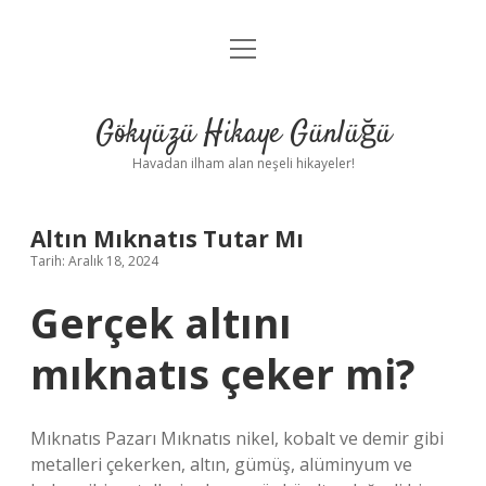
menüyü
Anasayfa
aç
Gizlilik Politikası
Gökyüzü Hikaye Günlüğü
Yasal Uyarı
Havadan ilham alan neşeli hikayeler!
Hakkımızda
Altın Mıknatıs Tutar Mı
Tarih: Aralık 18, 2024
Gerçek altını
mıknatıs çeker mi?
Mıknatıs Pazarı Mıknatıs nikel, kobalt ve demir gibi
metalleri çekerken, altın, gümüş, alüminyum ve