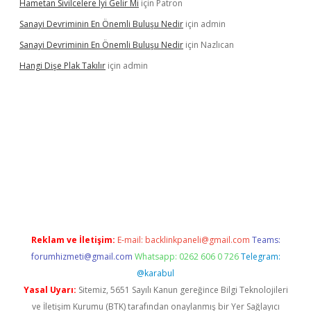
Hametan Sivilcelere Iyi Gelir Mi
için
Patron
Sanayi Devriminin En Önemli Buluşu Nedir
için
admin
Sanayi Devriminin En Önemli Buluşu Nedir
için
Nazlıcan
Hangi Dişe Plak Takılır
için
admin
sino giriş
https://www.betexper.xyz/
Reklam ve İletişim:
E-mail:
backlinkpaneli@gmail.com
Teams:
forumhizmeti@gmail.com
Whatsapp: 0262 606 0 726
Telegram:
@karabul
Yasal Uyarı:
Sitemiz, 5651 Sayılı Kanun gereğince Bilgi Teknolojileri
ve İletişim Kurumu (BTK) tarafından onaylanmış bir Yer Sağlayıcı