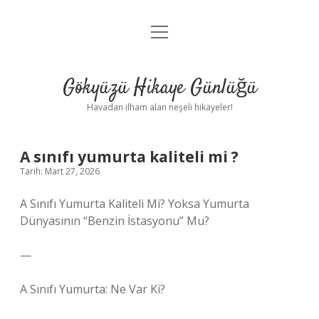
menüyü
Anasayfa
aç
Gizlilik Politikası
Gökyüzü Hikaye Günlüğü
Yasal Uyarı
Havadan ilham alan neşeli hikayeler!
Hakkımızda
A sınıfı yumurta kaliteli mi ?
Tarih: Mart 27, 2026
A Sınıfı Yumurta Kaliteli Mi? Yoksa Yumurta
Dünyasının “Benzin İstasyonu” Mu?
—
A Sınıfı Yumurta: Ne Var Ki?