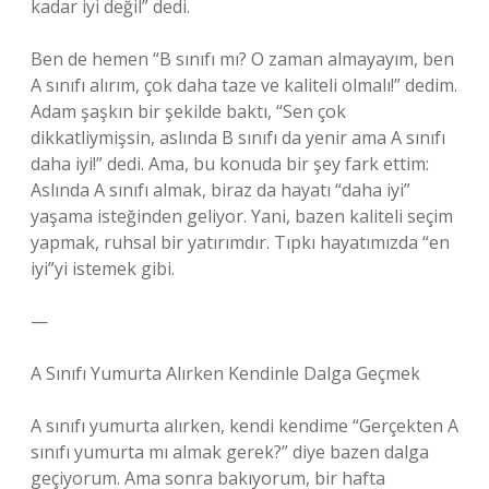
kadar iyi değil” dedi.
Ben de hemen “B sınıfı mı? O zaman almayayım, ben
A sınıfı alırım, çok daha taze ve kaliteli olmalı!” dedim.
Adam şaşkın bir şekilde baktı, “Sen çok
dikkatliymişsin, aslında B sınıfı da yenir ama A sınıfı
daha iyi!” dedi. Ama, bu konuda bir şey fark ettim:
Aslında A sınıfı almak, biraz da hayatı “daha iyi”
yaşama isteğinden geliyor. Yani, bazen kaliteli seçim
yapmak, ruhsal bir yatırımdır. Tıpkı hayatımızda “en
iyi”yi istemek gibi.
—
A Sınıfı Yumurta Alırken Kendinle Dalga Geçmek
A sınıfı yumurta alırken, kendi kendime “Gerçekten A
sınıfı yumurta mı almak gerek?” diye bazen dalga
geçiyorum. Ama sonra bakıyorum, bir hafta