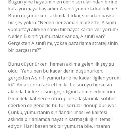
Bugün yine hayatımın en derin sorularından birine
kafa yormaya başladım: A sınıfı yumurta kaliteli mi?
Bunu düşünürken, aklımda birkaç sorudan başka
bir şey yoktu: “Neden her zaman markette, A sınıfı
yumurtayı alırken sanki bir hayat kararı veriyorum?
Neden B sınıfı yumurtalar var da, A sınıfı var?
Gerçekten A sınıfı mı, yoksa pazarlama stratejisinin
bir parçası mı?”
Bunu düşünürken, hemen aklıma gelen ilk şey şu
oldu: “Yahu ben bu kadar derin düşünürken,
gerçekten A sınıfı yumurta ile ne kadar ilgileniyorum
ki?” Ama sonra fark ettim ki, bu soruyu herkesin
aklında bir kez olsun geçirdiğini tahmin edebilirim.
İzmir’deki kafelerde oturup arkadaşlarımla sohbet
ederken de genelde bu tür sorular dönüp duruyor.
Çünkü, yumurtanın sınıflandırılması ve kalitesi
aslında bir anlamda hayatın karmaşıklığını temsil
ediyor. Hani bazen tek bir yumurta bile, insanın