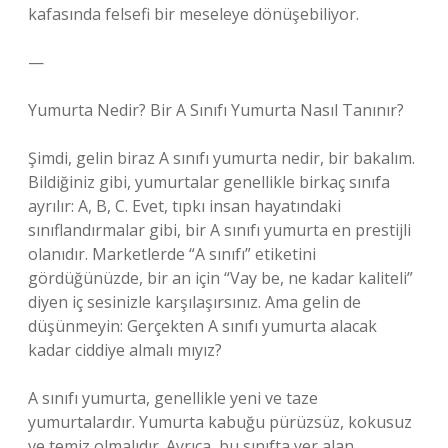
kafasında felsefi bir meseleye dönüşebiliyor.
—
Yumurta Nedir? Bir A Sınıfı Yumurta Nasıl Tanınır?
Şimdi, gelin biraz A sınıfı yumurta nedir, bir bakalım.
Bildiğiniz gibi, yumurtalar genellikle birkaç sınıfa
ayrılır: A, B, C. Evet, tıpkı insan hayatındaki
sınıflandırmalar gibi, bir A sınıfı yumurta en prestijli
olanıdır. Marketlerde “A sınıfı” etiketini
gördüğünüzde, bir an için “Vay be, ne kadar kaliteli”
diyen iç sesinizle karşılaşırsınız. Ama gelin de
düşünmeyin: Gerçekten A sınıfı yumurta alacak
kadar ciddiye almalı mıyız?
A sınıfı yumurta, genellikle yeni ve taze
yumurtalardır. Yumurta kabuğu pürüzsüz, kokusuz
ve temiz olmalıdır. Ayrıca, bu sınıfta yer alan