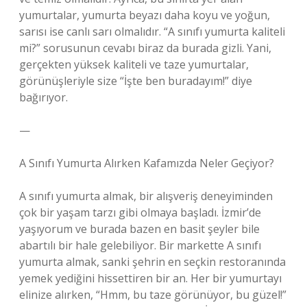
yumurtalar, yumurta beyazı daha koyu ve yoğun,
sarısı ise canlı sarı olmalıdır. “A sınıfı yumurta kaliteli
mi?” sorusunun cevabı biraz da burada gizli. Yani,
gerçekten yüksek kaliteli ve taze yumurtalar,
görünüşleriyle size “İşte ben buradayım!” diye
bağırıyor.
—
A Sınıfı Yumurta Alırken Kafamızda Neler Geçiyor?
A sınıfı yumurta almak, bir alışveriş deneyiminden
çok bir yaşam tarzı gibi olmaya başladı. İzmir’de
yaşıyorum ve burada bazen en basit şeyler bile
abartılı bir hale gelebiliyor. Bir markette A sınıfı
yumurta almak, sanki şehrin en seçkin restoranında
yemek yediğini hissettiren bir an. Her bir yumurtayı
elinize alırken, “Hmm, bu taze görünüyor, bu güzel!”