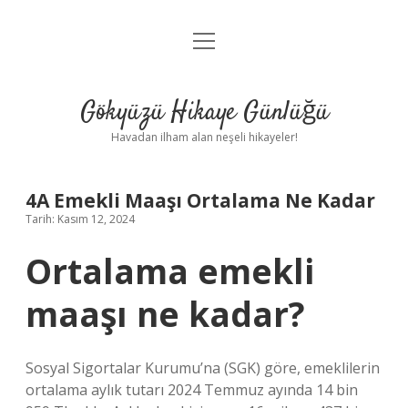
menüyü
Anasayfa
aç
Gizlilik Politikası
Gökyüzü Hikaye Günlüğü
Yasal Uyarı
Havadan ilham alan neşeli hikayeler!
Hakkımızda
4A Emekli Maaşı Ortalama Ne Kadar
Tarih: Kasım 12, 2024
Ortalama emekli
maaşı ne kadar?
Sosyal Sigortalar Kurumu’na (SGK) göre, emeklilerin
ortalama aylık tutarı 2024 Temmuz ayında 14 bin