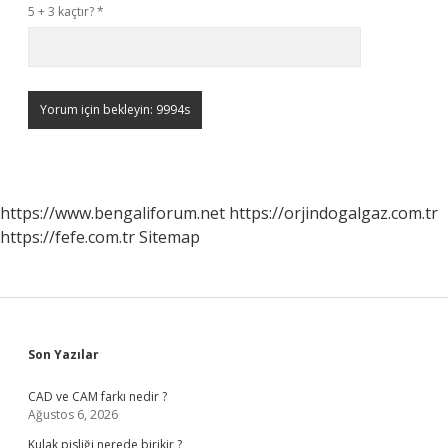
5 + 3 kaçtır?
*
https://www.bengaliforum.net
https://orjindogalgaz.com.tr
https://fefe.com.tr
Sitemap
Sidebar
Son Yazılar
CAD ve CAM farkı nedir ?
Ağustos 6, 2026
Kulak pisliği nerede birikir ?