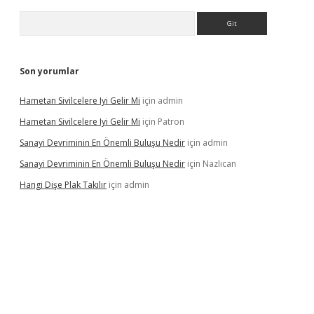
Arama
Son yorumlar
Hametan Sivilcelere Iyi Gelir Mi
için
admin
Hametan Sivilcelere Iyi Gelir Mi
için
Patron
Sanayi Devriminin En Önemli Buluşu Nedir
için
admin
Sanayi Devriminin En Önemli Buluşu Nedir
için
Nazlıcan
Hangi Dişe Plak Takılır
için
admin
 giriş
https://www.betexper.xyz/