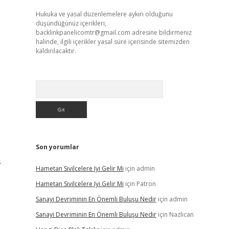
Hukuka ve yasal düzenlemelere aykırı olduğunu
düşündüğünüz içerikleri,
backlinkpanelicomtr@gmail.com
adresine bildirmeniz
halinde, ilgili içerikler yasal süre içerisinde sitemizden
kaldırılacaktır.
Arama
Son yorumlar
4
Hametan Sivilcelere Iyi Gelir Mi
için
admin
Hametan Sivilcelere Iyi Gelir Mi
için
Patron
Sanayi Devriminin En Önemli Buluşu Nedir
için
admin
Sanayi Devriminin En Önemli Buluşu Nedir
için
Nazlıcan