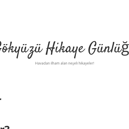
ökyüzü Hikaye Günlü
Havadan ilham alan neşeli hikayeler!
r