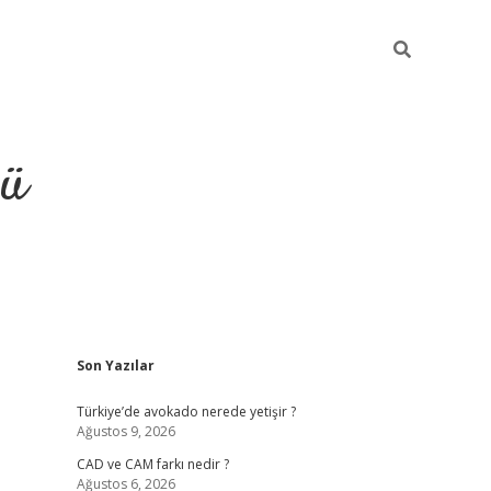
ğü
Sidebar
Son Yazılar
ilbet
vdcasino 
Türkiye’de avokado nerede yetişir ?
Ağustos 9, 2026
CAD ve CAM farkı nedir ?
Ağustos 6, 2026