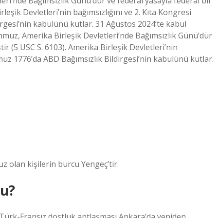
leri’nde Bağımsızlık Günü’dür ve federal yasayla federal bir
irleşik Devletleri’nin bağımsızlığını ve 2. Kıta Kongresi
gesi’nin kabulünü kutlar. 31 Ağustos 2024’te kabul
emmuz, Amerika Birleşik Devletleri’nde Bağımsızlık Günü’dür
ştir (5 USC S. 6103). Amerika Birleşik Devletleri’nin
muz 1776’da ABD Bağımsızlık Bildirgesi’nin kabulünü kutlar.
olan kişilerin burcu Yengeç’tir.
du?
 Türk-Fransız dostluk antlaşması Ankara’da yeniden