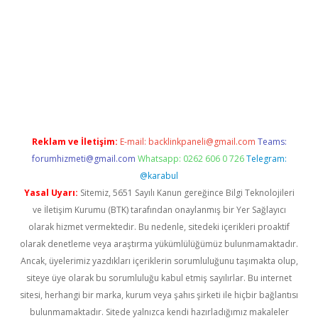
no giriş
https://www.betexper.xyz/
Reklam ve İletişim:
E-mail:
backlinkpaneli@gmail.com
Teams:
forumhizmeti@gmail.com
Whatsapp: 0262 606 0 726
Telegram:
@karabul
Yasal Uyarı:
Sitemiz, 5651 Sayılı Kanun gereğince Bilgi Teknolojileri
ve İletişim Kurumu (BTK) tarafından onaylanmış bir Yer Sağlayıcı
olarak hizmet vermektedir. Bu nedenle, sitedeki içerikleri proaktif
olarak denetleme veya araştırma yükümlülüğümüz bulunmamaktadır.
Ancak, üyelerimiz yazdıkları içeriklerin sorumluluğunu taşımakta olup,
siteye üye olarak bu sorumluluğu kabul etmiş sayılırlar. Bu internet
sitesi, herhangi bir marka, kurum veya şahıs şirketi ile hiçbir bağlantısı
bulunmamaktadır. Sitede yalnızca kendi hazırladığımız makaleler