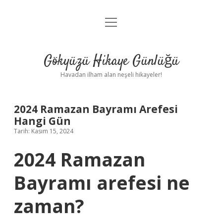
menüyü
Anasayfa
aç
Gizlilik Politikası
Gökyüzü Hikaye Günlüğü
Yasal Uyarı
Havadan ilham alan neşeli hikayeler!
Hakkımızda
2024 Ramazan Bayramı Arefesi
Hangi Gün
Tarih: Kasım 15, 2024
2024 Ramazan
Bayramı arefesi ne
zaman?