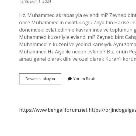
Tarih: Ekim 1, 2024
Hz. Muhammed akrabasıyla evlendi mi? Zeyneb bint 
önce Muhammed’in evlatlık oğlu Zeyd bin Harise ile 
dönemdeki evlat edinme kavramında ve toplumun gele
Muhammed kuzeniyle evlendi mi? Zeyneb bint Cahş (Arapça: زينب بنت جحش; 593–641) İ
Muhammed’in kuzeni ve yedinci karısıydı. Aynı zaman
Muhammed Hz Aişe ile neden evlendi? Bu, onun Peyga
amacı genel olarak dini ve özel olarak Kuran’ı kor
Hz
Devamını okuyun
Yorum Bırak
Muhammed
Hangi
Akrabasıyla
Evlendi
https://www.bengaliforum.net
https://orjindogalga