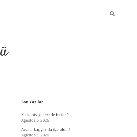
ğü
Sidebar
Son Yazılar
ilbet
vdcasino yeni g
Kulak pisliği nerede birikir ?
Ağustos 6, 2026
Avcılar kaç yılında ilçe oldu ?
Ağustos 5, 2026