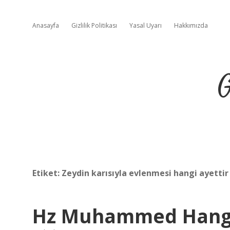
Anasayfa
Gizlilik Politikası
Yasal Uyarı
Hakkımızda
G
Etiket:
Zeydin karısıyla evlenmesi hangi ayettir
Hz Muhammed Hangi 