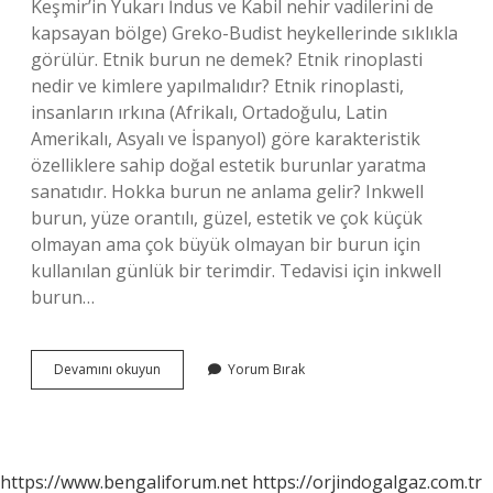
Keşmir’in Yukarı İndus ve Kabil nehir vadilerini de
kapsayan bölge) Greko-Budist heykellerinde sıklıkla
görülür. Etnik burun ne demek? Etnik rinoplasti
nedir ve kimlere yapılmalıdır? Etnik rinoplasti,
insanların ırkına (Afrikalı, Ortadoğulu, Latin
Amerikalı, Asyalı ve İspanyol) göre karakteristik
özelliklere sahip doğal estetik burunlar yaratma
sanatıdır. Hokka burun ne anlama gelir? Inkwell
burun, yüze orantılı, güzel, estetik ve çok küçük
olmayan ama çok büyük olmayan bir burun için
kullanılan günlük bir terimdir. Tedavisi için inkwell
burun…
Kafkas
Devamını okuyun
Yorum Bırak
Burun
Ne
Demek
https://www.bengaliforum.net
https://orjindogalgaz.com.tr