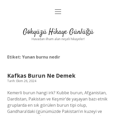
menüyü
Anasayfa
aç
Gizlilik Politikası
Gökyüzü Hikaye Günlüğü
Yasal Uyarı
Havadan ilham alan neşeli hikayeler!
Hakkımızda
Etiket:
Yunan burnu nedir
Kafkas Burun Ne Demek
Tarih: Ekim 26, 2024
Kemerli burun hangi irk? Kubbe burun, Afganistan,
Dardistan, Pakistan ve Keşmir’de yaşayan bazı etnik
gruplarda en sık görülen burun tipi olup,
Gandhara’daki (günümüzde Pakistan’ın kuzeyi ve