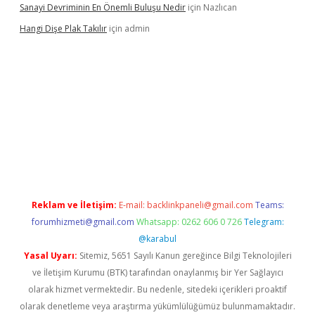
Sanayi Devriminin En Önemli Buluşu Nedir
için
Nazlıcan
Hangi Dişe Plak Takılır
için
admin
s://www.betexper.xyz/
Reklam ve İletişim:
E-mail:
backlinkpaneli@gmail.com
Teams:
forumhizmeti@gmail.com
Whatsapp: 0262 606 0 726
Telegram:
@karabul
Yasal Uyarı:
Sitemiz, 5651 Sayılı Kanun gereğince Bilgi Teknolojileri
ve İletişim Kurumu (BTK) tarafından onaylanmış bir Yer Sağlayıcı
olarak hizmet vermektedir. Bu nedenle, sitedeki içerikleri proaktif
olarak denetleme veya araştırma yükümlülüğümüz bulunmamaktadır.