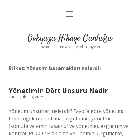
menüyü
Anasayfa
aç
Gizlilik Politikası
Gökyüzü Hikaye Günlüğü
Yasal Uyarı
Havadan ilham alan neşeli hikayeler!
Hakkımızda
Etiket:
Yönetim basamakları nelerdir
Yönetimin Dört Unsuru Nedir
Tarih: Şubat 3, 2025
Yönetim unsurları nelerdir? Fayol’a göre yönetim;
temel öğeleri planlama, örgütleme, yönetme
(komuta ve emir, tasarruf ve yönetme), eşgüdüm ve
kontrol (POCCC: Planlama ve Tahmin, Örgütleme,