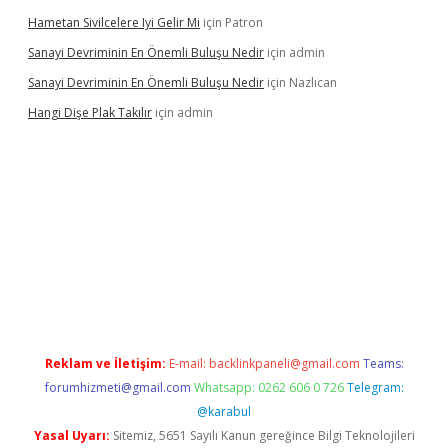
Hametan Sivilcelere Iyi Gelir Mi
için
Patron
Sanayi Devriminin En Önemli Buluşu Nedir
için
admin
Sanayi Devriminin En Önemli Buluşu Nedir
için
Nazlıcan
Hangi Dişe Plak Takılır
için
admin
 giriş
vdcasino giriş
https://www.betexper.xyz/
Reklam ve İletişim:
E-mail:
backlinkpaneli@gmail.com
Teams:
forumhizmeti@gmail.com
Whatsapp: 0262 606 0 726
Telegram:
@karabul
Yasal Uyarı:
Sitemiz, 5651 Sayılı Kanun gereğince Bilgi Teknolojileri