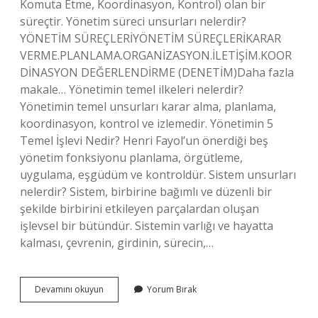
Komuta Etme, Koordinasyon, Kontrol) olan bir
süreçtir. Yönetim süreci unsurları nelerdir?
YÖNETİM SÜREÇLERİYÖNETİM SÜREÇLERİKARAR
VERME.PLANLAMA.ORGANİZASYON.İLETİŞİM.KOOR
DİNASYON DEĞERLENDİRME (DENETİM)Daha fazla
makale… Yönetimin temel ilkeleri nelerdir?
Yönetimin temel unsurları karar alma, planlama,
koordinasyon, kontrol ve izlemedir. Yönetimin 5
Temel İşlevi Nedir? Henri Fayol’un önerdiği beş
yönetim fonksiyonu planlama, örgütleme,
uygulama, eşgüdüm ve kontroldür. Sistem unsurları
nelerdir? Sistem, birbirine bağımlı ve düzenli bir
şekilde birbirini etkileyen parçalardan oluşan
işlevsel bir bütündür. Sistemin varlığı ve hayatta
kalması, çevrenin, girdinin, sürecin,…
Yönetimin
Devamını okuyun
Yorum Bırak
Dört
Unsuru