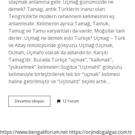
ulaşmak anlamına gelir. Uçmağ günümüzde ne
demek? Tamag, antik Türklerin inancı olan
Tengricilik’te modern cehennem kelimesinin eş
anlamlısıdır. Kelimenin ayrıca Tamağ, Tamuk,
Tamug ve Tamu varyantları da vardır. Moğollar tam
derler. Uçmağ ne demek eski Türkçe? Uçmag – Türk
ve Altay mitolojisinde gökyüzü. Uçmağ (Uçmak,
Ocmah, Uçmah) olarak da adlandırılır. Karşıtı
Tamag’dır. Burada Türkçe “uçmak”, “kalkmak”,
“yükselmek” kelimeleri Sogdca “Uştmaht” gökyüzü
kelimesiyle birleştirilerek tek bir “uçmak” kelimesi
haline getirilmiştir ve “Uştmaht” biçimi artık…
Uçmağa
Devamını okuyun
12 Yorum
Ne
Anlama
Gelir
https://www.bengaliforum.net
https://orjindogalgaz.com.tr