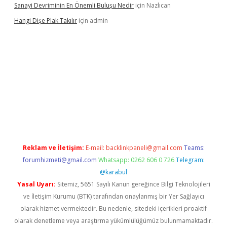
Sanayi Devriminin En Önemli Buluşu Nedir
için
Nazlıcan
Hangi Dişe Plak Takılır
için
admin
i giriş
vdcasino giriş
https://www.betexper.xyz/
Reklam ve İletişim:
E-mail:
backlinkpaneli@gmail.com
Teams:
forumhizmeti@gmail.com
Whatsapp: 0262 606 0 726
Telegram:
@karabul
Yasal Uyarı:
Sitemiz, 5651 Sayılı Kanun gereğince Bilgi Teknolojileri
ve İletişim Kurumu (BTK) tarafından onaylanmış bir Yer Sağlayıcı
olarak hizmet vermektedir. Bu nedenle, sitedeki içerikleri proaktif
olarak denetleme veya araştırma yükümlülüğümüz bulunmamaktadır.