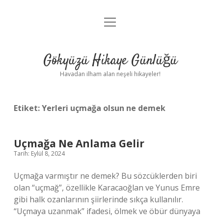
menüyü
Anasayfa
aç
Gizlilik Politikası
Gökyüzü Hikaye Günlüğü
Yasal Uyarı
Havadan ilham alan neşeli hikayeler!
Hakkımızda
Etiket:
Yerleri uçmağa olsun ne demek
Uçmağa Ne Anlama Gelir
Tarih: Eylül 8, 2024
Uçmağa varmıştır ne demek? Bu sözcüklerden biri
olan “uçmağ”, özellikle Karacaoğlan ve Yunus Emre
gibi halk ozanlarının şiirlerinde sıkça kullanılır.
“Uçmaya uzanmak” ifadesi, ölmek ve öbür dünyaya