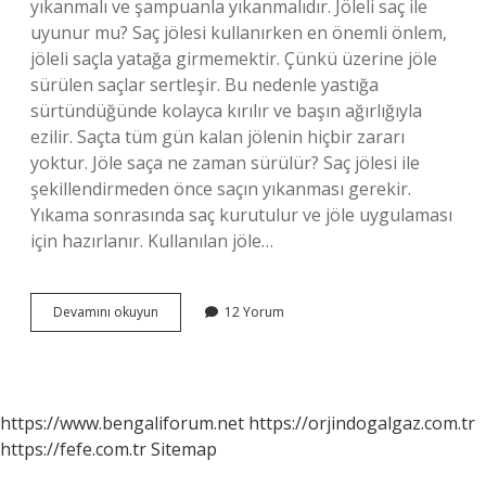
yıkanmalı ve şampuanla yıkanmalıdır. Jöleli saç ile
uyunur mu? Saç jölesi kullanırken en önemli önlem,
jöleli saçla yatağa girmemektir. Çünkü üzerine jöle
sürülen saçlar sertleşir. Bu nedenle yastığa
sürtündüğünde kolayca kırılır ve başın ağırlığıyla
ezilir. Saçta tüm gün kalan jölenin hiçbir zararı
yoktur. Jöle saça ne zaman sürülür? Saç jölesi ile
şekillendirmeden önce saçın yıkanması gerekir.
Yıkama sonrasında saç kurutulur ve jöle uygulaması
için hazırlanır. Kullanılan jöle…
Jöle
Devamını okuyun
12 Yorum
Saçta
Ne
Kadar
Kalmalı
https://www.bengaliforum.net
https://orjindogalgaz.com.tr
https://fefe.com.tr
Sitemap