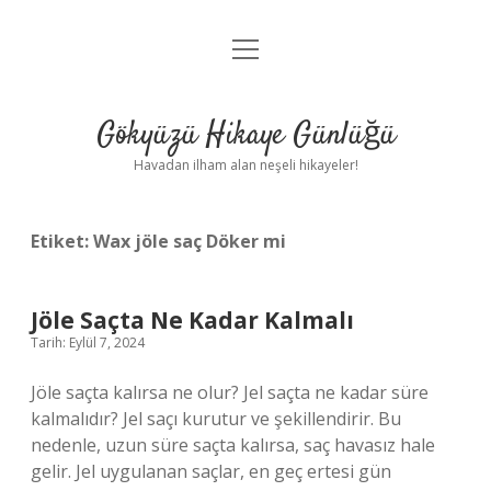
menüyü
Anasayfa
aç
Gizlilik Politikası
Gökyüzü Hikaye Günlüğü
Yasal Uyarı
Havadan ilham alan neşeli hikayeler!
Hakkımızda
Etiket:
Wax jöle saç Döker mi
Jöle Saçta Ne Kadar Kalmalı
Tarih: Eylül 7, 2024
Jöle saçta kalırsa ne olur? Jel saçta ne kadar süre
kalmalıdır? Jel saçı kurutur ve şekillendirir. Bu
nedenle, uzun süre saçta kalırsa, saç havasız hale
gelir. Jel uygulanan saçlar, en geç ertesi gün