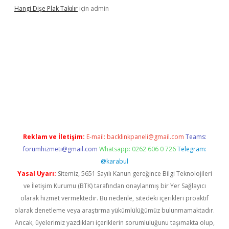
Hangi Dişe Plak Takılır
için
admin
i giriş
vdcasino giriş
https://www.betexper.xyz/
Reklam ve İletişim:
E-mail:
backlinkpaneli@gmail.com
Teams:
forumhizmeti@gmail.com
Whatsapp: 0262 606 0 726
Telegram:
@karabul
Yasal Uyarı:
Sitemiz, 5651 Sayılı Kanun gereğince Bilgi Teknolojileri
ve İletişim Kurumu (BTK) tarafından onaylanmış bir Yer Sağlayıcı
olarak hizmet vermektedir. Bu nedenle, sitedeki içerikleri proaktif
olarak denetleme veya araştırma yükümlülüğümüz bulunmamaktadır.
Ancak, üyelerimiz yazdıkları içeriklerin sorumluluğunu taşımakta olup,