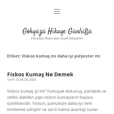
menüyü
Anasayfa
aç
Gizlilik Politikası
Gökyüzü Hikaye Günlüğü
Yasal Uyarı
Havadan ilham alan neşeli hikayeler!
Hakkımızda
Etiket:
Viskon kumaş mı daha iyi polyester mi
Fiskos Kumaş Ne Demek
Tarih: Ocak 26, 2025
Viskoz kumaş iyi mi? Yumuşak dokunuş, parlaklık ve
nefes alabilen yapı viskon kumaşların başlıca
özellikleridir. Viskon, pamuktan daha iyi nem
emilimine sahiptir ve serin kalma avantajı sunar.