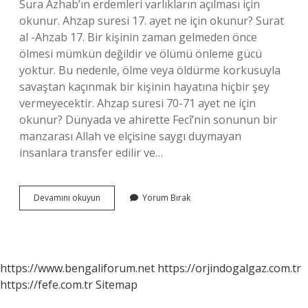
Sura Azhab’ın erdemleri varlıkların açılması için
okunur. Ahzap suresi 17. ayet ne için okunur? Surat
al -Ahzab 17. Bir kişinin zaman gelmeden önce
ölmesi mümkün değildir ve ölümü önleme gücü
yoktur. Bu nedenle, ölme veya öldürme korkusuyla
savaştan kaçınmak bir kişinin hayatına hiçbir şey
vermeyecektir. Ahzap suresi 70-71 ayet ne için
okunur? Dünyada ve ahirette Fecî’nin sonunun bir
manzarası Allah ve elçisine saygı duymayan
insanlara transfer edilir ve…
Ahzap
Devamını okuyun
Yorum Bırak
Suresi
Neye
Iyi
Gelir
https://www.bengaliforum.net
https://orjindogalgaz.com.tr
https://fefe.com.tr
Sitemap