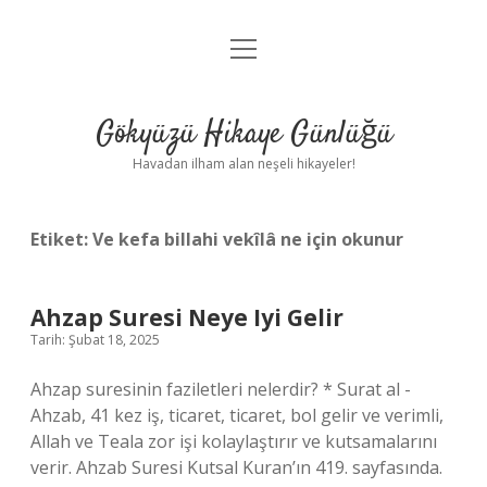
menüyü
Anasayfa
aç
Gizlilik Politikası
Gökyüzü Hikaye Günlüğü
Yasal Uyarı
Havadan ilham alan neşeli hikayeler!
Hakkımızda
Etiket:
Ve kefa billahi vekîlâ ne için okunur
Ahzap Suresi Neye Iyi Gelir
Tarih: Şubat 18, 2025
Ahzap suresinin faziletleri nelerdir? * Surat al -
Ahzab, 41 kez iş, ticaret, ticaret, bol gelir ve verimli,
Allah ve Teala zor işi kolaylaştırır ve kutsamalarını
verir. Ahzab Suresi Kutsal Kuran’ın 419. sayfasında.