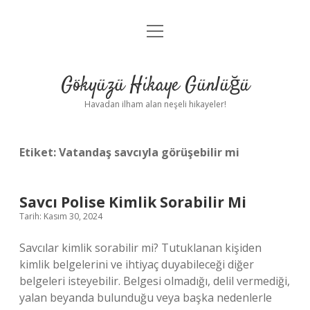
menüyü
Anasayfa
aç
Gizlilik Politikası
Gökyüzü Hikaye Günlüğü
Yasal Uyarı
Havadan ilham alan neşeli hikayeler!
Hakkımızda
Etiket:
Vatandaş savcıyla görüşebilir mi
Savcı Polise Kimlik Sorabilir Mi
Tarih: Kasım 30, 2024
Savcılar kimlik sorabilir mi? Tutuklanan kişiden
kimlik belgelerini ve ihtiyaç duyabileceği diğer
belgeleri isteyebilir. Belgesi olmadığı, delil vermediği,
yalan beyanda bulunduğu veya başka nedenlerle