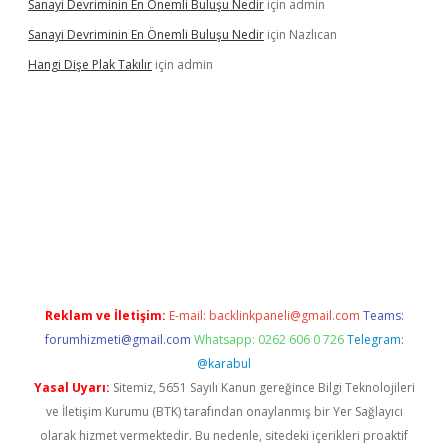
Sanayi Devriminin En Önemli Buluşu Nedir
için
admin
Sanayi Devriminin En Önemli Buluşu Nedir
için
Nazlıcan
Hangi Dişe Plak Takılır
için
admin
 giriş
vdcasino giriş
https://www.betexper.xyz/
Reklam ve İletişim:
E-mail:
backlinkpaneli@gmail.com
Teams:
forumhizmeti@gmail.com
Whatsapp: 0262 606 0 726
Telegram:
@karabul
Yasal Uyarı:
Sitemiz, 5651 Sayılı Kanun gereğince Bilgi Teknolojileri
ve İletişim Kurumu (BTK) tarafından onaylanmış bir Yer Sağlayıcı
olarak hizmet vermektedir. Bu nedenle, sitedeki içerikleri proaktif