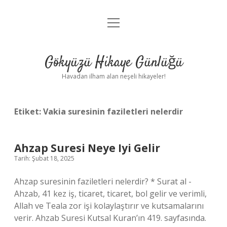
menüyü
Anasayfa
aç
Gizlilik Politikası
Gökyüzü Hikaye Günlüğü
Yasal Uyarı
Havadan ilham alan neşeli hikayeler!
Hakkımızda
Etiket:
Vakia suresinin faziletleri nelerdir
Ahzap Suresi Neye Iyi Gelir
Tarih: Şubat 18, 2025
Ahzap suresinin faziletleri nelerdir? * Surat al -
Ahzab, 41 kez iş, ticaret, ticaret, bol gelir ve verimli,
Allah ve Teala zor işi kolaylaştırır ve kutsamalarını
verir. Ahzab Suresi Kutsal Kuran’ın 419. sayfasında.