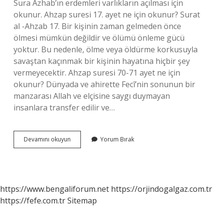
Sura Azhab’ın erdemleri varlıkların açılması için
okunur. Ahzap suresi 17. ayet ne için okunur? Surat
al -Ahzab 17. Bir kişinin zaman gelmeden önce
ölmesi mümkün değildir ve ölümü önleme gücü
yoktur. Bu nedenle, ölme veya öldürme korkusuyla
savaştan kaçınmak bir kişinin hayatına hiçbir şey
vermeyecektir. Ahzap suresi 70-71 ayet ne için
okunur? Dünyada ve ahirette Fecî’nin sonunun bir
manzarası Allah ve elçisine saygı duymayan
insanlara transfer edilir ve…
Ahzap
Devamını okuyun
Yorum Bırak
Suresi
Neye
Iyi
Gelir
https://www.bengaliforum.net
https://orjindogalgaz.com.tr
https://fefe.com.tr
Sitemap