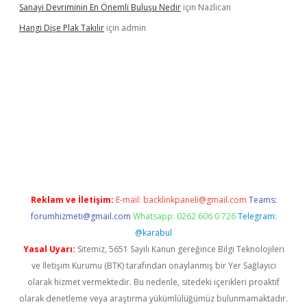
Sanayi Devriminin En Önemli Buluşu Nedir
için
Nazlıcan
Hangi Dişe Plak Takılır
için
admin
i giriş
vdcasino giriş
https://www.betexper.xyz/
Reklam ve İletişim:
E-mail:
backlinkpaneli@gmail.com
Teams:
forumhizmeti@gmail.com
Whatsapp: 0262 606 0 726
Telegram:
@karabul
Yasal Uyarı:
Sitemiz, 5651 Sayılı Kanun gereğince Bilgi Teknolojileri
ve İletişim Kurumu (BTK) tarafından onaylanmış bir Yer Sağlayıcı
olarak hizmet vermektedir. Bu nedenle, sitedeki içerikleri proaktif
olarak denetleme veya araştırma yükümlülüğümüz bulunmamaktadır.