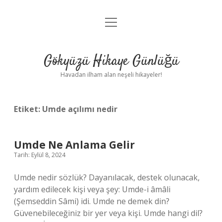
menüyü
Anasayfa
aç
Gizlilik Politikası
Gökyüzü Hikaye Günlüğü
Yasal Uyarı
Havadan ilham alan neşeli hikayeler!
Hakkımızda
Etiket:
Umde açılımı nedir
Umde Ne Anlama Gelir
Tarih: Eylül 8, 2024
Umde nedir sözlük? Dayanılacak, destek olunacak,
yardım edilecek kişi veya şey: Umde-i âmâli
(Şemseddin Sâmi) idi. Umde ne demek din?
Güvenebileceğiniz bir yer veya kişi. Umde hangi dil?