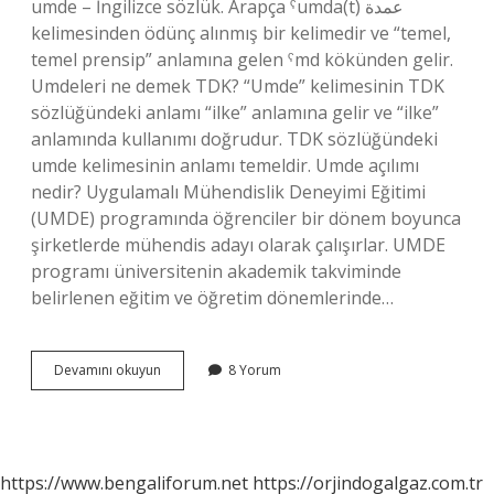
umde – İngilizce sözlük. Arapça ˁumda(t) عمدة
kelimesinden ödünç alınmış bir kelimedir ve “temel,
temel prensip” anlamına gelen ˁmd kökünden gelir.
Umdeleri ne demek TDK? “Umde” kelimesinin TDK
sözlüğündeki anlamı “ilke” anlamına gelir ve “ilke”
anlamında kullanımı doğrudur. TDK sözlüğündeki
umde kelimesinin anlamı temeldir. Umde açılımı
nedir? Uygulamalı Mühendislik Deneyimi Eğitimi
(UMDE) programında öğrenciler bir dönem boyunca
şirketlerde mühendis adayı olarak çalışırlar. UMDE
programı üniversitenin akademik takviminde
belirlenen eğitim ve öğretim dönemlerinde…
Umde
Devamını okuyun
8 Yorum
Ne
Anlama
Gelir
https://www.bengaliforum.net
https://orjindogalgaz.com.tr