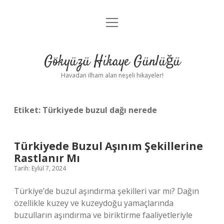
menüyü
Anasayfa
aç
Gizlilik Politikası
Gökyüzü Hikaye Günlüğü
Yasal Uyarı
Havadan ilham alan neşeli hikayeler!
Hakkımızda
Etiket:
Türkiyede buzul dağı nerede
Türkiyede Buzul Aşınım Şekillerine
Rastlanır Mı
Tarih: Eylül 7, 2024
Türkiye’de buzul aşındırma şekilleri var mı? Dağın
özellikle kuzey ve kuzeydoğu yamaçlarında
buzulların aşındırma ve biriktirme faaliyetleriyle