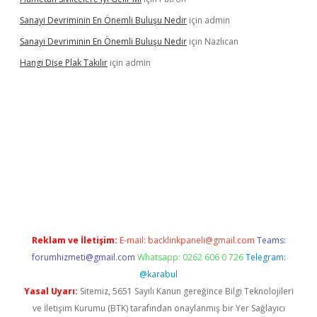
Sanayi Devriminin En Önemli Buluşu Nedir
için
admin
Sanayi Devriminin En Önemli Buluşu Nedir
için
Nazlıcan
Hangi Dişe Plak Takılır
için
admin
i giriş
vdcasino giriş
https://www.betexper.xyz/
Reklam ve İletişim:
E-mail:
backlinkpaneli@gmail.com
Teams:
forumhizmeti@gmail.com
Whatsapp: 0262 606 0 726
Telegram:
@karabul
Yasal Uyarı:
Sitemiz, 5651 Sayılı Kanun gereğince Bilgi Teknolojileri
ve İletişim Kurumu (BTK) tarafından onaylanmış bir Yer Sağlayıcı