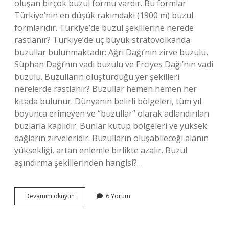
oluşan birçok buzul formu vardır. Bu formlar
Türkiye’nin en düşük rakımdaki (1900 m) buzul
formlarıdır. Türkiye’de buzul şekillerine nerede
rastlanır? Türkiye’de üç büyük stratovolkanda
buzullar bulunmaktadır: Ağrı Dağı’nın zirve buzulu,
Süphan Dağı’nın vadi buzulu ve Erciyes Dağı’nın vadi
buzulu. Buzulların oluşturduğu yer şekilleri
nerelerde rastlanır? Buzullar hemen hemen her
kıtada bulunur. Dünyanın belirli bölgeleri, tüm yıl
boyunca erimeyen ve “buzullar” olarak adlandırılan
buzlarla kaplıdır. Bunlar kutup bölgeleri ve yüksek
dağların zirveleridir. Buzulların oluşabileceği alanın
yüksekliği, artan enlemle birlikte azalır. Buzul
aşındırma şekillerinden hangisi?…
Türkiyede
Devamını okuyun
6 Yorum
Buzul
Aşınım
Şekillerine