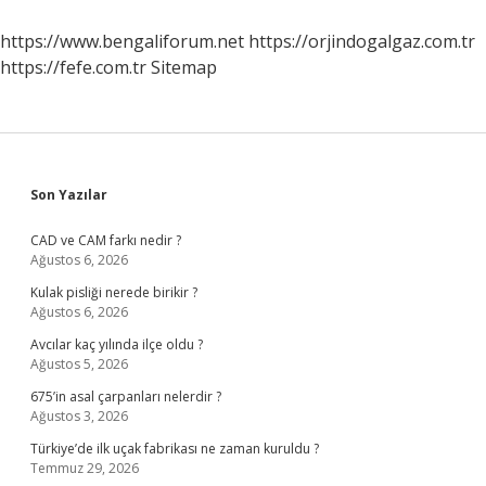
Rastlanır
Mı
https://www.bengaliforum.net
https://orjindogalgaz.com.tr
https://fefe.com.tr
Sitemap
Sidebar
Son Yazılar
CAD ve CAM farkı nedir ?
Ağustos 6, 2026
Kulak pisliği nerede birikir ?
Ağustos 6, 2026
Avcılar kaç yılında ilçe oldu ?
Ağustos 5, 2026
675’in asal çarpanları nelerdir ?
Ağustos 3, 2026
Türkiye’de ilk uçak fabrikası ne zaman kuruldu ?
Temmuz 29, 2026