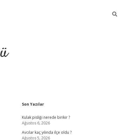
ğü
Sidebar
Son Yazılar
ilbet
vdcasino yeni giriş
vd
Kulak pisliği nerede birikir ?
Ağustos 6, 2026
Avcılar kaç yılında ilçe oldu ?
Ağustos 5, 2026