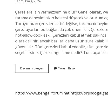
Tarih: Ekim 4, 2024
Çerezlere izin vermezsem ne olur? Genel olarak, web
tarama deneyiminizin kalitesi düşecek ve oturum açm
Tarayıcınızın çerezleri aktif değilse, tarama deneyim
çerez ayarları bu bağlamda çok önemlidir. Çerezlere i
not-allow-cookies-… Çerezleri kabul etmek sakıncalı 
olarak silinir, ancak bazıları daha uzun süre kalabi
güvenlidir. Tüm çerezleri kabul edebilir, tüm çerezle
seçebilirsiniz. Çerez engelleme nedir? Tüm üçüncü
Çerezleri
Devamını okuyun
Yorum Bırak
Engellersek
Ne
Olur
https://www.bengaliforum.net
https://orjindogalga