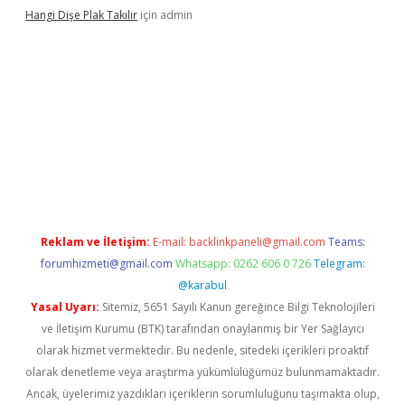
Hangi Dişe Plak Takılır
için
admin
xper.xyz/
Reklam ve İletişim:
E-mail:
backlinkpaneli@gmail.com
Teams:
forumhizmeti@gmail.com
Whatsapp: 0262 606 0 726
Telegram:
@karabul
Yasal Uyarı:
Sitemiz, 5651 Sayılı Kanun gereğince Bilgi Teknolojileri
ve İletişim Kurumu (BTK) tarafından onaylanmış bir Yer Sağlayıcı
olarak hizmet vermektedir. Bu nedenle, sitedeki içerikleri proaktif
olarak denetleme veya araştırma yükümlülüğümüz bulunmamaktadır.
Ancak, üyelerimiz yazdıkları içeriklerin sorumluluğunu taşımakta olup,