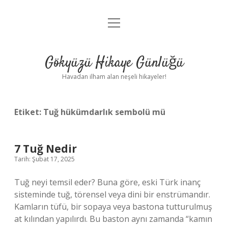
menüyü
Anasayfa
aç
Gizlilik Politikası
Gökyüzü Hikaye Günlüğü
Yasal Uyarı
Havadan ilham alan neşeli hikayeler!
Hakkımızda
Etiket:
Tuğ hükümdarlık sembolü mü
7 Tuğ Nedir
Tarih: Şubat 17, 2025
Tuğ neyi temsil eder? Buna göre, eski Türk inanç
sisteminde tuğ, törensel veya dini bir enstrümandır.
Kamların tüfü, bir sopaya veya bastona tutturulmuş
at kılından yapılırdı. Bu baston aynı zamanda “kamın