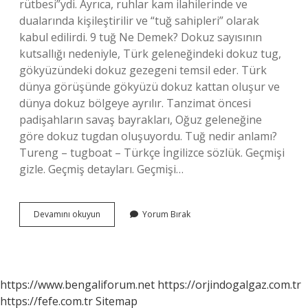
rütbesi”ydi. Ayrıca, ruhlar kam ilahilerinde ve
dualarında kişileştirilir ve “tuğ sahipleri” olarak
kabul edilirdi. 9 tuğ Ne Demek? Dokuz sayısının
kutsallığı nedeniyle, Türk geleneğindeki dokuz tug,
gökyüzündeki dokuz gezegeni temsil eder. Türk
dünya görüşünde gökyüzü dokuz kattan oluşur ve
dünya dokuz bölgeye ayrılır. Tanzimat öncesi
padişahların savaş bayrakları, Oğuz geleneğine
göre dokuz tugdan oluşuyordu. Tuğ nedir anlamı?
Tureng – tugboat – Türkçe İngilizce sözlük. Geçmişi
gizle. Geçmiş detayları. Geçmişi…
7
Devamını okuyun
Yorum Bırak
Tuğ
Nedir
https://www.bengaliforum.net
https://orjindogalgaz.com.tr
https://fefe.com.tr
Sitemap