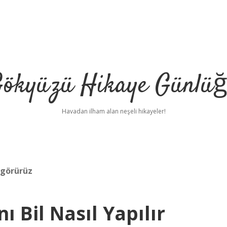
ökyüzü Hikaye Günlü
Havadan ilham alan neşeli hikayeler!
 görürüz
 Bil Nasıl Yapılır