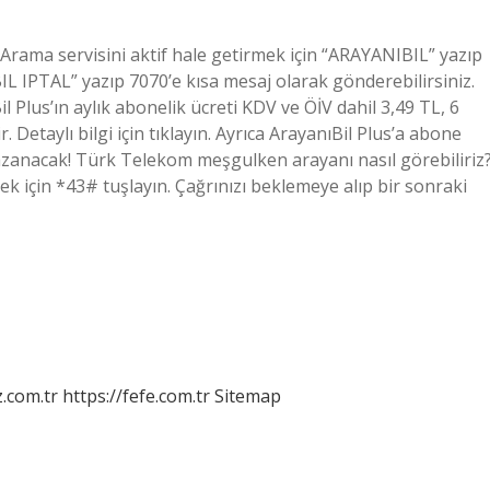
an Arama servisini aktif hale getirmek için “ARAYANIBIL” yazıp
IL IPTAL” yazıp 7070’e kısa mesaj olarak gönderebilirsiniz.
 Plus’ın aylık abonelik ücreti KDV ve ÖİV dahil 3,49 TL, 6
. Detaylı bilgi için tıklayın. Ayrıca ArayanıBil Plus’a abone
azanacak! Türk Telekom meşgulken arayanı nasıl görebiliriz
k için *43# tuşlayın. Çağrınızı beklemeye alıp bir sonraki
z.com.tr
https://fefe.com.tr
Sitemap