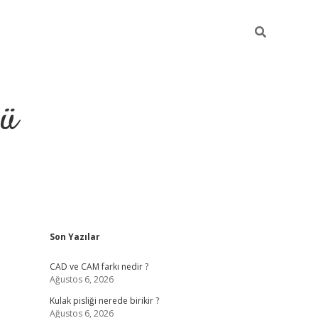
ğü
Sidebar
Son Yazılar
ilbet
vdcasino yeni giriş
vd
CAD ve CAM farkı nedir ?
Ağustos 6, 2026
Kulak pisliği nerede birikir ?
Ağustos 6, 2026