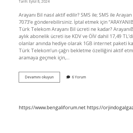
Tarih: Eylül 8, 2024
Arayanı Bil nasıl aktif edilir? SMS ile; SMS ile Aray
7073’e gönderebilirsiniz. İptal etmek için “ARAYANIB
Türk Telekom Arayanı Bil ücreti ne kadar? ArayanıBil
aylık abonelik ücreti ise KDV ve ÖİV dahil 17,49 TL’dir
olanlar anında hediye olarak 1GB internet paketi k
Türk Telekom’un çağrı bekletme özelliğini aktif etme
aramaya geçmek için,…
Türk
Devamını okuyun
6 Yorum
Telekom
Arayanı
Bil
Nasıl
Yapılır
https://www.bengaliforum.net
https://orjindogalga