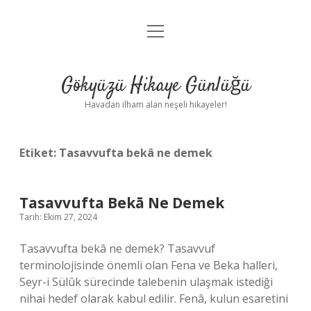
menüyü
Anasayfa
aç
Gizlilik Politikası
Gökyüzü Hikaye Günlüğü
Yasal Uyarı
Havadan ilham alan neşeli hikayeler!
Hakkımızda
Etiket:
Tasavvufta bekâ ne demek
Tasavvufta Bekā Ne Demek
Tarih: Ekim 27, 2024
Tasavvufta bekâ ne demek? Tasavvuf
terminolojisinde önemli olan Fena ve Beka halleri,
Seyr-i Sülûk sürecinde talebenin ulaşmak istediği
nihai hedef olarak kabul edilir. Fenâ, kulun esaretini