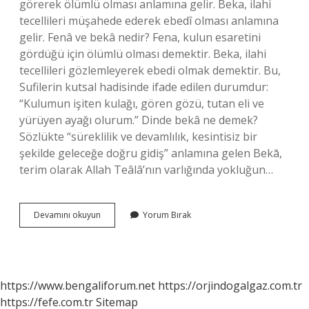
görerek ölümlü olması anlamına gelir. Beka, ilahi
tecellileri müşahede ederek ebedî olması anlamına
gelir. Fenâ ve bekâ nedir? Fena, kulun esaretini
gördüğü için ölümlü olması demektir. Beka, ilahi
tecellileri gözlemleyerek ebedi olmak demektir. Bu,
Sufilerin kutsal hadisinde ifade edilen durumdur:
“Kulumun işiten kulağı, gören gözü, tutan eli ve
yürüyen ayağı olurum.” Dinde bekâ ne demek?
Sözlükte “süreklilik ve devamlılık, kesintisiz bir
şekilde geleceğe doğru gidiş” anlamına gelen Bekā,
terim olarak Allah Teâlâ’nın varlığında yokluğun…
Tasavvufta
Devamını okuyun
Yorum Bırak
Bekā
Ne
Demek
https://www.bengaliforum.net
https://orjindogalgaz.com.tr
https://fefe.com.tr
Sitemap