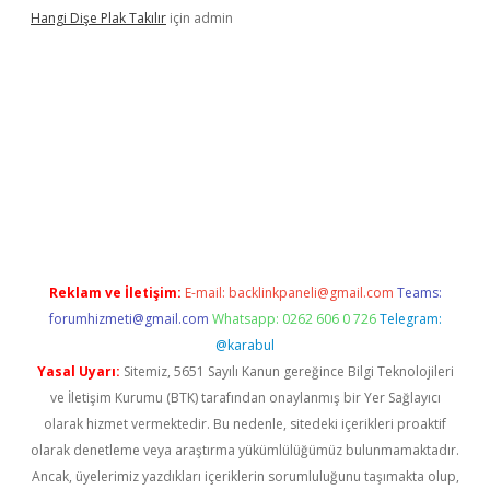
Hangi Dişe Plak Takılır
için
admin
dcasino yeni giriş
vdcasino giriş
https://www.betexper.xyz/
Reklam ve İletişim:
E-mail:
backlinkpaneli@gmail.com
Teams:
forumhizmeti@gmail.com
Whatsapp: 0262 606 0 726
Telegram:
@karabul
Yasal Uyarı:
Sitemiz, 5651 Sayılı Kanun gereğince Bilgi Teknolojileri
ve İletişim Kurumu (BTK) tarafından onaylanmış bir Yer Sağlayıcı
olarak hizmet vermektedir. Bu nedenle, sitedeki içerikleri proaktif
olarak denetleme veya araştırma yükümlülüğümüz bulunmamaktadır.
Ancak, üyelerimiz yazdıkları içeriklerin sorumluluğunu taşımakta olup,