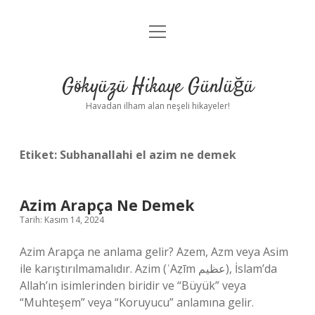
menüyü
Anasayfa
aç
Gizlilik Politikası
Gökyüzü Hikaye Günlüğü
Yasal Uyarı
Havadan ilham alan neşeli hikayeler!
Hakkımızda
Etiket:
Subhanallahi el azim ne demek
Azim Arapça Ne Demek
Tarih: Kasım 14, 2024
Azim Arapça ne anlama gelir? Azem, Azm veya Asim
ile karıştırılmamalıdır. Azim (ʿAẓīm عظيم), İslam’da
Allah’ın isimlerinden biridir ve “Büyük” veya
“Muhteşem” veya “Koruyucu” anlamına gelir.