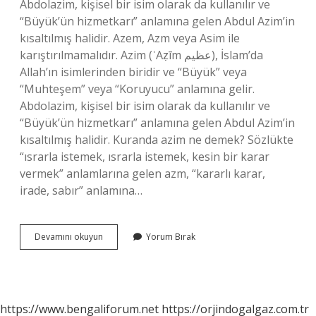
Abdolazim, kişisel bir isim olarak da kullanılır ve
“Büyük’ün hizmetkarı” anlamına gelen Abdul Azim’in
kısaltılmış halidir. Azem, Azm veya Asim ile
karıştırılmamalıdır. Azim (ʿAẓīm عظيم), İslam’da
Allah’ın isimlerinden biridir ve “Büyük” veya
“Muhteşem” veya “Koruyucu” anlamına gelir.
Abdolazim, kişisel bir isim olarak da kullanılır ve
“Büyük’ün hizmetkarı” anlamına gelen Abdul Azim’in
kısaltılmış halidir. Kuranda azim ne demek? Sözlükte
“ısrarla istemek, ısrarla istemek, kesin bir karar
vermek” anlamlarına gelen azm, “kararlı karar,
irade, sabır” anlamına…
Azim
Devamını okuyun
Yorum Bırak
Arapça
Ne
Demek
https://www.bengaliforum.net
https://orjindogalgaz.com.tr