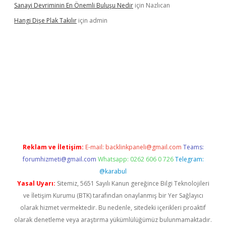
Sanayi Devriminin En Önemli Buluşu Nedir
için
Nazlıcan
Hangi Dişe Plak Takılır
için
admin
i giriş
vdcasino giriş
https://www.betexper.xyz/
Reklam ve İletişim:
E-mail:
backlinkpaneli@gmail.com
Teams:
forumhizmeti@gmail.com
Whatsapp: 0262 606 0 726
Telegram:
@karabul
Yasal Uyarı:
Sitemiz, 5651 Sayılı Kanun gereğince Bilgi Teknolojileri
ve İletişim Kurumu (BTK) tarafından onaylanmış bir Yer Sağlayıcı
olarak hizmet vermektedir. Bu nedenle, sitedeki içerikleri proaktif
olarak denetleme veya araştırma yükümlülüğümüz bulunmamaktadır.