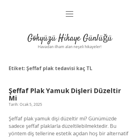
menüyü
Anasayfa
aç
Gizlilik Politikası
Gökyüzü Hikaye Günlüğü
Yasal Uyarı
Havadan ilham alan neşeli hikayeler!
Hakkımızda
Etiket:
Şeffaf plak tedavisi kaç TL
Şeffaf Plak Yamuk Dişleri Düzeltir
Mi
Tarih: Ocak 5, 2025
Şeffaf plak yamuk dişi düzeltir mi? Günümüzde
sadece şeffaf plaklarla düzeltilebilmektedir. Bu
yöntem diş tellerine estetik açıdan hoş bir alternatif