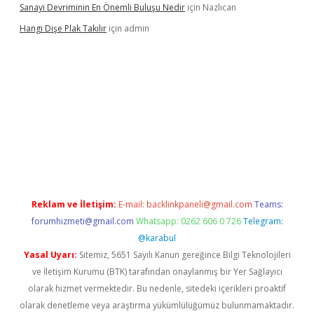
Sanayi Devriminin En Önemli Buluşu Nedir
için
Nazlıcan
Hangi Dişe Plak Takılır
için
admin
 giriş
vdcasino giriş
https://www.betexper.xyz/
Reklam ve İletişim:
E-mail:
backlinkpaneli@gmail.com
Teams:
forumhizmeti@gmail.com
Whatsapp: 0262 606 0 726
Telegram:
@karabul
Yasal Uyarı:
Sitemiz, 5651 Sayılı Kanun gereğince Bilgi Teknolojileri
ve İletişim Kurumu (BTK) tarafından onaylanmış bir Yer Sağlayıcı
olarak hizmet vermektedir. Bu nedenle, sitedeki içerikleri proaktif
olarak denetleme veya araştırma yükümlülüğümüz bulunmamaktadır.