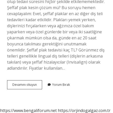
olup tedavi süresini hiçbir şekilde etkilememektedir.
Şeffaf plak kesin çözüm mü? Bu soruyu hemen
cevaplayalım: Evet, şeffaf plaklar en az diğer diş teli
tedavileri kadar etkilidir. Plakları yemek yerken,
dişlerinizi fırçalarken veya ağzınıza özel bakım
yaparken veya özel günlerde bir veya iki saatliğine
çıkarmak mümkün olsa da, günde en az 20 saat
boyunca takılması gerektiğini unutmamak
önemlidir. Şeffaf plak tedavisi kaç TL? Görünmez diş
telleri genellikle lingual diş telleri (dişlerin arkasına
takılan) veya şeffaf hizalayıcılar (Invisalign) olarak
adlandırılır. Fiyatlar kullanılan…
Şeffaf
Devamını okuyun
Yorum Bırak
Plak
Yamuk
Dişleri
Düzeltir
Mi
https://www.bengaliforum.net
https://orjindogalgaz.com.tr