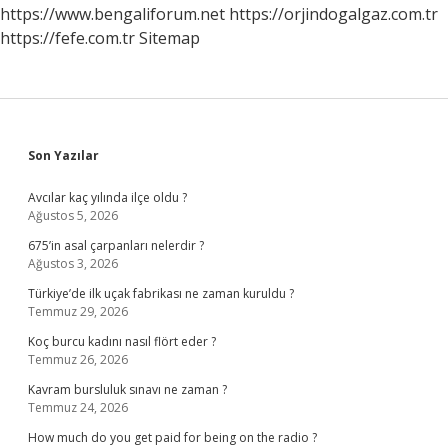
Ne
https://www.bengaliforum.net
https://orjindogalgaz.com.tr
Olur
https://fefe.com.tr
Sitemap
Sidebar
Son Yazılar
Avcılar kaç yılında ilçe oldu ?
Ağustos 5, 2026
675’in asal çarpanları nelerdir ?
Ağustos 3, 2026
Türkiye’de ilk uçak fabrikası ne zaman kuruldu ?
Temmuz 29, 2026
Koç burcu kadını nasıl flört eder ?
Temmuz 26, 2026
Kavram bursluluk sınavı ne zaman ?
Temmuz 24, 2026
How much do you get paid for being on the radio ?