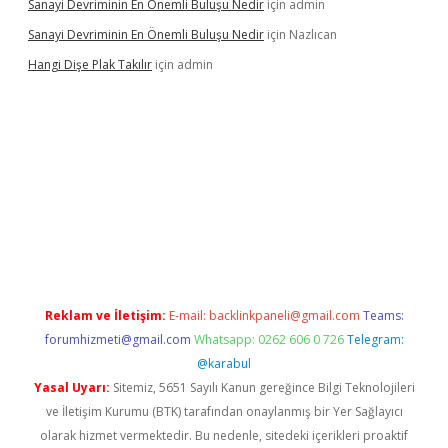
Sanayi Devriminin En Önemli Buluşu Nedir
için
admin
Sanayi Devriminin En Önemli Buluşu Nedir
için
Nazlıcan
Hangi Dişe Plak Takılır
için
admin
r.xyz/
Reklam ve İletişim:
E-mail:
backlinkpaneli@gmail.com
Teams:
forumhizmeti@gmail.com
Whatsapp: 0262 606 0 726
Telegram:
@karabul
Yasal Uyarı:
Sitemiz, 5651 Sayılı Kanun gereğince Bilgi Teknolojileri
ve İletişim Kurumu (BTK) tarafından onaylanmış bir Yer Sağlayıcı
olarak hizmet vermektedir. Bu nedenle, sitedeki içerikleri proaktif