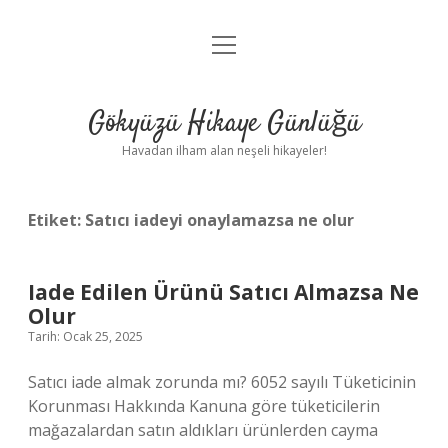
menüyü
Anasayfa
aç
Gizlilik Politikası
Gökyüzü Hikaye Günlüğü
Yasal Uyarı
Havadan ilham alan neşeli hikayeler!
Hakkımızda
Etiket:
Satıcı iadeyi onaylamazsa ne olur
Iade Edilen Ürünü Satıcı Almazsa Ne
Olur
Tarih: Ocak 25, 2025
Satıcı iade almak zorunda mı? 6052 sayılı Tüketicinin
Korunması Hakkında Kanuna göre tüketicilerin
mağazalardan satın aldıkları ürünlerden cayma