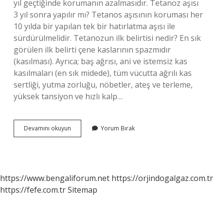
yıl geçtiğinde korumanın azalmasıdır. Tetanoz aşısı
3 yıl sonra yapılır mı? Tetanos aşısının koruması her
10 yılda bir yapılan tek bir hatırlatma aşısı ile
sürdürülmelidir. Tetanozun ilk belirtisi nedir? En sık
görülen ilk belirti çene kaslarının spazmıdır
(kasılması). Ayrıca; baş ağrısı, ani ve istemsiz kas
kasılmaları (en sık midede), tüm vücutta ağrılı kas
sertliği, yutma zorluğu, nöbetler, ateş ve terleme,
yüksek tansiyon ve hızlı kalp…
Tetanoz
Devamını okuyun
Yorum Bırak
Aşısı
Ne
Kadar
Süre
Geçerli
https://www.bengaliforum.net
https://orjindogalgaz.com.tr
https://fefe.com.tr
Sitemap