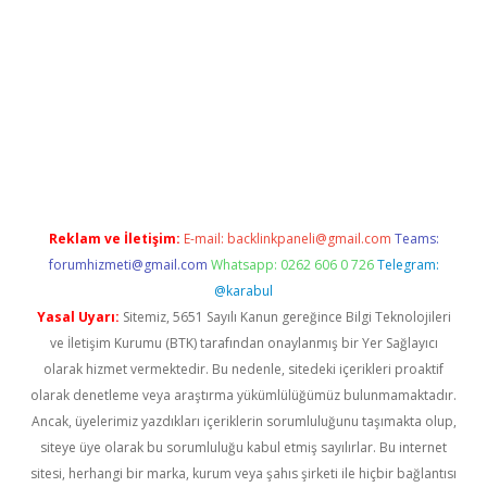
ni giriş
vdcasino giriş
https://www.betexper.xyz/
Reklam ve İletişim:
E-mail:
backlinkpaneli@gmail.com
Teams:
forumhizmeti@gmail.com
Whatsapp: 0262 606 0 726
Telegram:
@karabul
Yasal Uyarı:
Sitemiz, 5651 Sayılı Kanun gereğince Bilgi Teknolojileri
ve İletişim Kurumu (BTK) tarafından onaylanmış bir Yer Sağlayıcı
olarak hizmet vermektedir. Bu nedenle, sitedeki içerikleri proaktif
olarak denetleme veya araştırma yükümlülüğümüz bulunmamaktadır.
Ancak, üyelerimiz yazdıkları içeriklerin sorumluluğunu taşımakta olup,
siteye üye olarak bu sorumluluğu kabul etmiş sayılırlar. Bu internet
sitesi, herhangi bir marka, kurum veya şahıs şirketi ile hiçbir bağlantısı