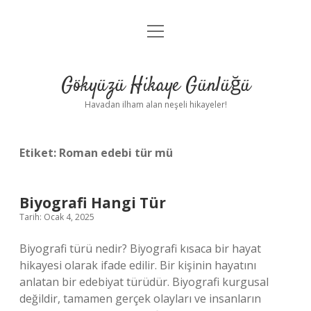
menüyü
Anasayfa
aç
Gizlilik Politikası
Gökyüzü Hikaye Günlüğü
Yasal Uyarı
Havadan ilham alan neşeli hikayeler!
Hakkımızda
Etiket:
Roman edebi tür mü
Biyografi Hangi Tür
Tarih: Ocak 4, 2025
Biyografi türü nedir? Biyografi kısaca bir hayat
hikayesi olarak ifade edilir. Bir kişinin hayatını
anlatan bir edebiyat türüdür. Biyografi kurgusal
değildir, tamamen gerçek olayları ve insanların