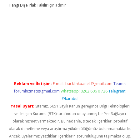
Hangi Dişe Plak Takılır
için
admin
i giriş
vdcasino giriş
https://www.betexper.xyz/
Reklam ve İletişim:
E-mail:
backlinkpaneli@gmail.com
Teams:
forumhizmeti@gmail.com
Whatsapp: 0262 606 0 726
Telegram:
@karabul
Yasal Uyarı:
Sitemiz, 5651 Sayılı Kanun gereğince Bilgi Teknolojileri
ve İletişim Kurumu (BTK) tarafından onaylanmış bir Yer Sağlayıcı
olarak hizmet vermektedir. Bu nedenle, sitedeki içerikleri proaktif
olarak denetleme veya araştırma yükümlülüğümüz bulunmamaktadır.
Ancak, üyelerimiz yazdıkları içeriklerin sorumluluğunu taşımakta olup,