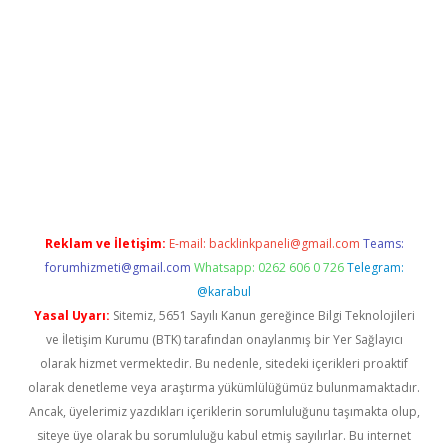
i giriş
vdcasino giriş
https://www.betexper.xyz/
Reklam ve İletişim:
E-mail:
backlinkpaneli@gmail.com
Teams:
forumhizmeti@gmail.com
Whatsapp: 0262 606 0 726
Telegram:
@karabul
Yasal Uyarı:
Sitemiz, 5651 Sayılı Kanun gereğince Bilgi Teknolojileri
ve İletişim Kurumu (BTK) tarafından onaylanmış bir Yer Sağlayıcı
olarak hizmet vermektedir. Bu nedenle, sitedeki içerikleri proaktif
olarak denetleme veya araştırma yükümlülüğümüz bulunmamaktadır.
Ancak, üyelerimiz yazdıkları içeriklerin sorumluluğunu taşımakta olup,
siteye üye olarak bu sorumluluğu kabul etmiş sayılırlar. Bu internet