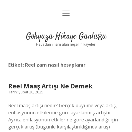
menüyü
Anasayfa
aç
Gizlilik Politikası
Gökyüzü Hikaye Günlüğü
Yasal Uyarı
Havadan ilham alan neşeli hikayeler!
Hakkımızda
Etiket:
Reel zam nasıl hesaplanır
Reel Maaş Artışı Ne Demek
Tarih: Şubat 20, 2025
Reel maaş artışı nedir? Gerçek büyüme veya artış,
enflasyonun etkilerine göre ayarlanmış artıştır.
Ayrıca enflasyonun etkilerine göre ayarlandığı için
gerçek artış (bugünle karşılaştırıldığında artış)