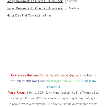
Sanayi Devriminin En Önemli Buluşu Nedir
için
admin
Sanayi Devriminin En Önemli Buluşu Nedir
için
Nazlıcan
Hangi Dişe Plak Takılır
için
admin
i giriş
vdcasino giriş
https://www.betexper.xyz/
Reklam ve İletişim:
E-mail:
backlinkpaneli@gmail.com
Teams:
forumhizmeti@gmail.com
Whatsapp: 0262 606 0 726
Telegram:
@karabul
Yasal Uyarı:
Sitemiz, 5651 Sayılı Kanun gereğince Bilgi Teknolojileri
ve İletişim Kurumu (BTK) tarafından onaylanmış bir Yer Sağlayıcı
olarak hizmet vermektedir. Bu nedenle, sitedeki içerikleri proaktif