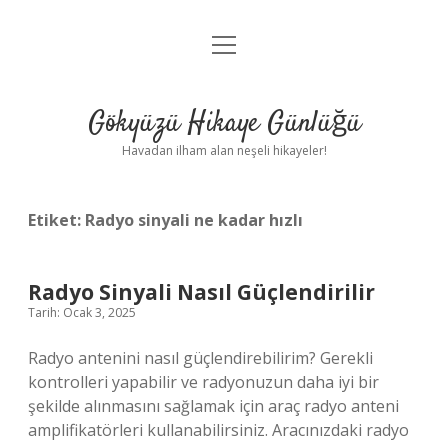
menüyü
Anasayfa
aç
Gizlilik Politikası
Gökyüzü Hikaye Günlüğü
Yasal Uyarı
Havadan ilham alan neşeli hikayeler!
Hakkımızda
Etiket:
Radyo sinyali ne kadar hızlı
Radyo Sinyali Nasıl Güçlendirilir
Tarih: Ocak 3, 2025
Radyo antenini nasıl güçlendirebilirim? Gerekli
kontrolleri yapabilir ve radyonuzun daha iyi bir
şekilde alınmasını sağlamak için araç radyo anteni
amplifikatörleri kullanabilirsiniz. Aracınızdaki radyo